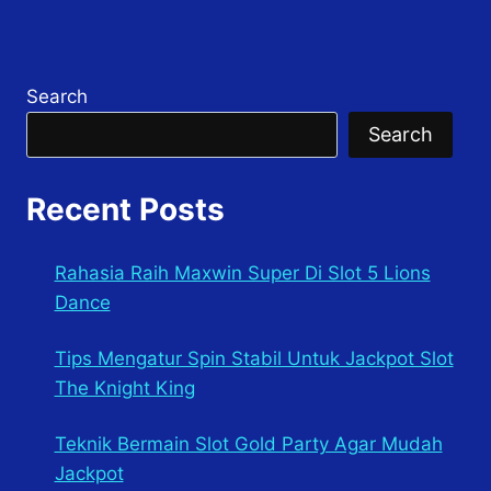
Search
Search
Recent Posts
Rahasia Raih Maxwin Super Di Slot 5 Lions
Dance
Tips Mengatur Spin Stabil Untuk Jackpot Slot
The Knight King
Teknik Bermain Slot Gold Party Agar Mudah
Jackpot