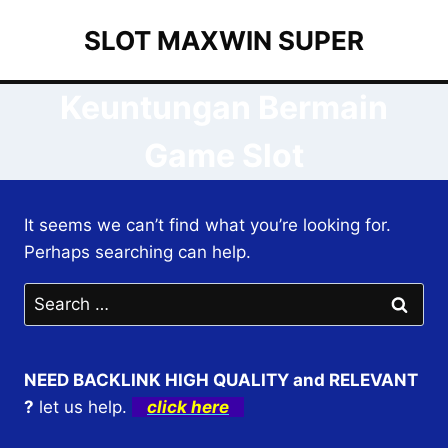
Skip
SLOT MAXWIN SUPER
to
content
Keuntungan Bermain
Game Slot
It seems we can’t find what you’re looking for.
Perhaps searching can help.
Search
for:
NEED BACKLINK HIGH QUALITY and RELEVANT
?
let us help.
click here