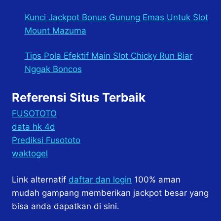
Kunci Jackpot Bonus Gunung Emas Untuk Slot
Mount Mazuma
Tips Pola Efektif Main Slot Chicky Run Biar
Nggak Boncos
Referensi Situs Terbaik
FUSOTOTO
data hk 4d
Prediksi Fusototo
waktogel
Link alternatif
daftar dan login
100% aman
mudah gampang memberikan jackpot besar yang
bisa anda dapatkan di sini.