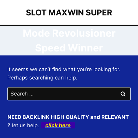
Skip
SLOT MAXWIN SUPER
to
content
Mode Revolusioner
Speed Winner
It seems we can’t find what you’re looking for.
Perhaps searching can help.
Search
for:
NEED BACKLINK HIGH QUALITY and RELEVANT
?
let us help.
click here