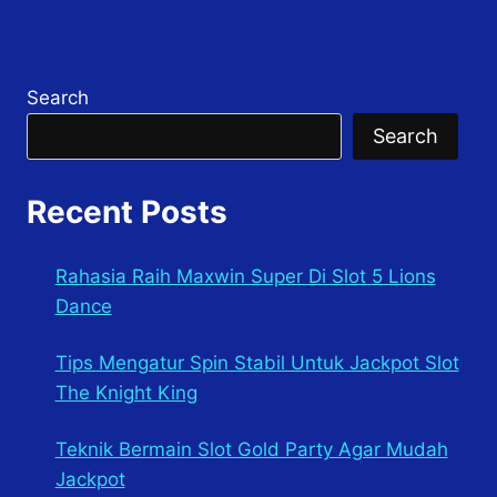
Search
Search
Recent Posts
Rahasia Raih Maxwin Super Di Slot 5 Lions
Dance
Tips Mengatur Spin Stabil Untuk Jackpot Slot
The Knight King
Teknik Bermain Slot Gold Party Agar Mudah
Jackpot