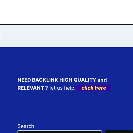
t
NEED BACKLINK HIGH QUALITY and
RELEVANT ?
let us help.
click here
Search