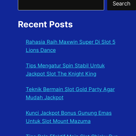
Search
Recent Posts
Rahasia Raih Maxwin Super Di Slot 5
Lions Dance
Tips Mengatur Spin Stabil Untuk
Jackpot Slot The Knight King
Teknik Bermain Slot Gold Party Agar
Mudah Jackpot
Kunci Jackpot Bonus Gunung Emas
Untuk Slot Mount Mazuma