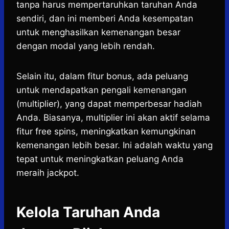
tanpa harus mempertaruhkan taruhan Anda
sendiri, dan ini memberi Anda kesempatan
untuk menghasilkan kemenangan besar
dengan modal yang lebih rendah.
Selain itu, dalam fitur bonus, ada peluang
untuk mendapatkan pengali kemenangan
(multiplier), yang dapat memperbesar hadiah
Anda. Biasanya, multiplier ini akan aktif selama
fitur free spins, meningkatkan kemungkinan
kemenangan lebih besar. Ini adalah waktu yang
tepat untuk meningkatkan peluang Anda
meraih jackpot.
Kelola Taruhan Anda