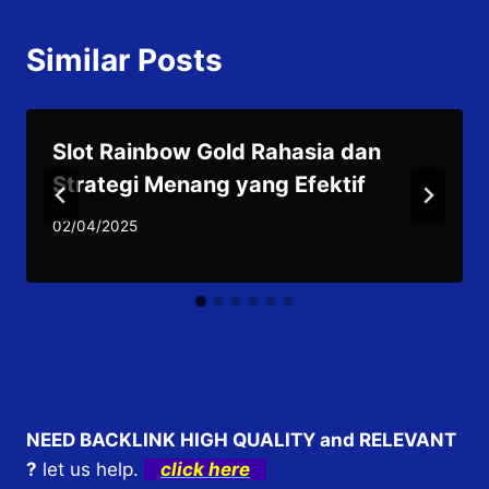
Similar Posts
Slot Rainbow Gold Rahasia dan
Strategi Menang yang Efektif
02/04/2025
NEED BACKLINK HIGH QUALITY and RELEVANT
?
let us help.
click here