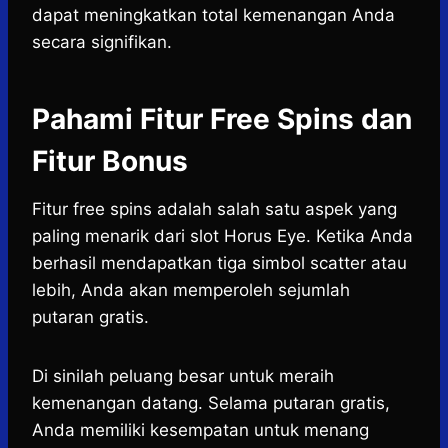
dapat meningkatkan total kemenangan Anda
secara signifikan.
Pahami Fitur Free Spins dan
Fitur Bonus
Fitur free spins adalah salah satu aspek yang
paling menarik dari slot Horus Eye. Ketika Anda
berhasil mendapatkan tiga simbol scatter atau
lebih, Anda akan memperoleh sejumlah
putaran gratis.
Di sinilah peluang besar untuk meraih
kemenangan datang. Selama putaran gratis,
Anda memiliki kesempatan untuk menang