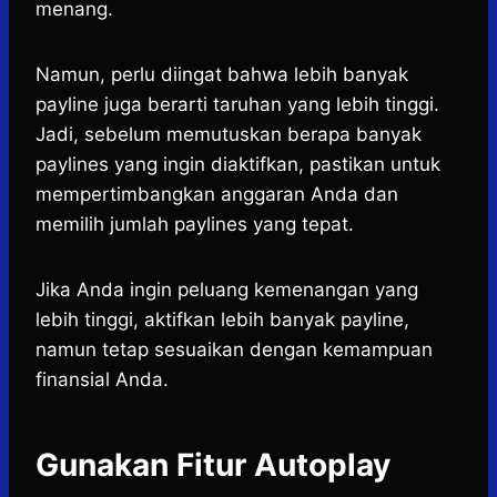
menang.
Namun, perlu diingat bahwa lebih banyak
payline juga berarti taruhan yang lebih tinggi.
Jadi, sebelum memutuskan berapa banyak
paylines yang ingin diaktifkan, pastikan untuk
mempertimbangkan anggaran Anda dan
memilih jumlah paylines yang tepat.
Jika Anda ingin peluang kemenangan yang
lebih tinggi, aktifkan lebih banyak payline,
namun tetap sesuaikan dengan kemampuan
finansial Anda.
Gunakan Fitur Autoplay