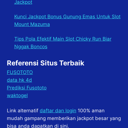
Jackpot
Kunci Jackpot Bonus Gunung Emas Untuk Slot
Mount Mazuma
Tips Pola Efektif Main Slot Chicky Run Biar
Nggak Boncos
Referensi Situs Terbaik
FUSOTOTO
data hk 4d
Prediksi Fusototo
waktogel
Link alternatif
daftar dan login
100% aman
mudah gampang memberikan jackpot besar yang
bisa anda dapatkan di sini.