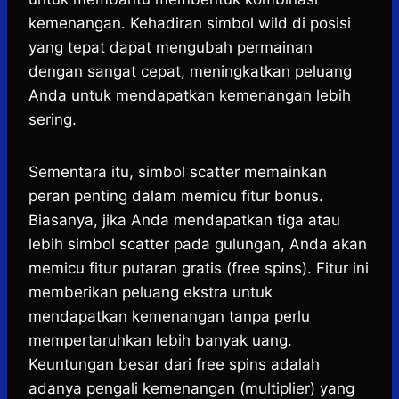
kemenangan. Kehadiran simbol wild di posisi
yang tepat dapat mengubah permainan
dengan sangat cepat, meningkatkan peluang
Anda untuk mendapatkan kemenangan lebih
sering.
Sementara itu, simbol scatter memainkan
peran penting dalam memicu fitur bonus.
Biasanya, jika Anda mendapatkan tiga atau
lebih simbol scatter pada gulungan, Anda akan
memicu fitur putaran gratis (free spins). Fitur ini
memberikan peluang ekstra untuk
mendapatkan kemenangan tanpa perlu
mempertaruhkan lebih banyak uang.
Keuntungan besar dari free spins adalah
adanya pengali kemenangan (multiplier) yang