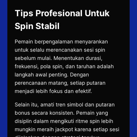
Tips Profesional Untuk
Spin Stabil
Pemain berpengalaman menyarankan
untuk selalu merencanakan sesi spin
sebelum mulai. Menentukan durasi,
frekuensi, pola spin, dan taruhan adalah
langkah awal penting. Dengan
perencanaan matang, setiap putaran
menjadi lebih fokus dan efektif.
Selain itu, amati tren simbol dan putaran
bonus secara konsisten. Pemain yang
disiplin dalam mengikuti ritme spin lebih
mungkin meraih jackpot karena setiap sesi