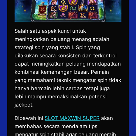
Salah satu aspek kunci untuk
meningkatkan peluang menang adalah
strategi spin yang stabil. Spin yang
dilakukan secara konsisten dan terkontrol
dapat meningkatkan peluang mendapatkan
kombinasi kemenangan besar. Pemain
yang memahami teknik mengatur spin tidak
hanya bermain lebih cerdas tetapi juga
lebih mampu memaksimalkan potensi
jackpot.
Dibawah ini
SLOT MAXWIN SUPER
akan
membahas secara mendalam tips
mengatur spin stabil agar peluang meraih