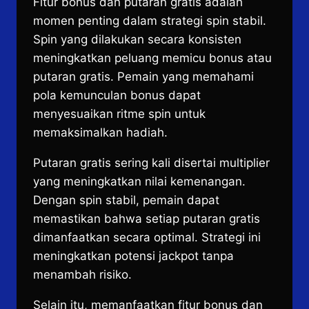
Fitur bonus dan putaran gratis adalah
momen penting dalam strategi spin stabil.
Spin yang dilakukan secara konsisten
meningkatkan peluang memicu bonus atau
putaran gratis. Pemain yang memahami
pola kemunculan bonus dapat
menyesuaikan ritme spin untuk
memaksimalkan hadiah.
Putaran gratis sering kali disertai multiplier
yang meningkatkan nilai kemenangan.
Dengan spin stabil, pemain dapat
memastikan bahwa setiap putaran gratis
dimanfaatkan secara optimal. Strategi ini
meningkatkan potensi jackpot tanpa
menambah risiko.
Selain itu, memanfaatkan fitur bonus dan