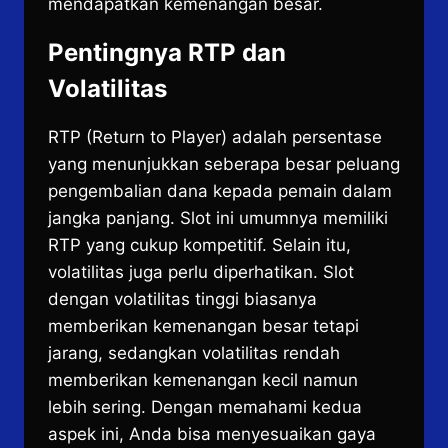
mendapatkan kemenangan besar.
Pentingnya RTP dan
Volatilitas
RTP (Return to Player) adalah persentase
yang menunjukkan seberapa besar peluang
pengembalian dana kepada pemain dalam
jangka panjang. Slot ini umumnya memiliki
RTP yang cukup kompetitif. Selain itu,
volatilitas juga perlu diperhatikan. Slot
dengan volatilitas tinggi biasanya
memberikan kemenangan besar tetapi
jarang, sedangkan volatilitas rendah
memberikan kemenangan kecil namun
lebih sering. Dengan memahami kedua
aspek ini, Anda bisa menyesuaikan gaya