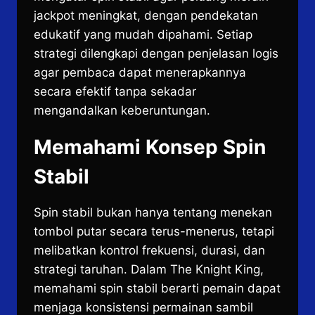
jackpot meningkat, dengan pendekatan
edukatif yang mudah dipahami. Setiap
strategi dilengkapi dengan penjelasan logis
agar pembaca dapat menerapkannya
secara efektif tanpa sekadar
mengandalkan keberuntungan.
Memahami Konsep Spin
Stabil
Spin stabil bukan hanya tentang menekan
tombol putar secara terus-menerus, tetapi
melibatkan kontrol frekuensi, durasi, dan
strategi taruhan. Dalam The Knight King,
memahami spin stabil berarti pemain dapat
menjaga konsistensi permainan sambil