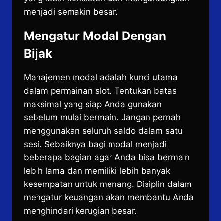
menjadi semakin besar.
Mengatur Modal Dengan
Bijak
Manajemen modal adalah kunci utama
dalam permainan slot. Tentukan batas
maksimal yang siap Anda gunakan
sebelum mulai bermain. Jangan pernah
menggunakan seluruh saldo dalam satu
sesi. Sebaiknya bagi modal menjadi
beberapa bagian agar Anda bisa bermain
lebih lama dan memiliki lebih banyak
kesempatan untuk menang. Disiplin dalam
mengatur keuangan akan membantu Anda
menghindari kerugian besar.