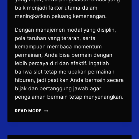
baik menjadi faktor utama dalam
meningkatkan peluang kemenangan.
Dengan manajemen modal yang disiplin,
pola taruhan yang terarah, serta
kemampuan membaca momentum
permainan, Anda bisa bermain dengan
lebih percaya diri dan efektif. Ingatlah
bahwa slot tetap merupakan permainan
hiburan, jadi pastikan Anda bermain secara
bijak dan bertanggung jawab agar
pengalaman bermain tetap menyenangkan.
RAHASIA
READ MORE
RAIH
MAXWIN
SUPER
DI