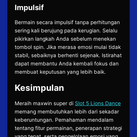
Impulsif
Bermain secara impulsif tanpa perhitungan
sering kali berujung pada kerugian. Selalu
pikirkan langkah Anda sebelum menekan
tombol spin. Jika merasa emosi mulai tidak
stabil, sebaiknya berhenti sejenak. Istirahat
dapat membantu Anda kembali fokus dan
membuat keputusan yang lebih baik.
Kesimpulan
Meraih maxwin super di
Slot 5 Lions Dance
memang membutuhkan lebih dari sekadar
keberuntungan. Pemahaman mendalam
tentang fitur permainan, penerapan strategi
yang tepat, serta pengelolaan emosi yang