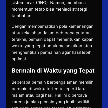
sistem acak (RNG). Namun, membaca
momentum tetap bisa menjadi strategi
tambahan.
Dengan memperhatikan pola kemenangan
atau kekalahan dalam beberapa putaran
terakhir, pemain dapat menentukan kapan
waktu yang tepat untuk melanjutkan atau
menghentikan permainan agar hasil lebih
optimal.
Bermain di Waktu yang Tepat
Beberapa pemain berpengalaman memilih
bermain di waktu tertentu seperti larut
malam atau pagi hari. Hal ini dipercaya
karena jumlah pemain yang lebih sedikit