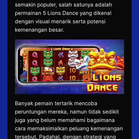
semakin populer, salah satunya adalah
permainan 5 Lions Dance yang dikenal
dengan visual menarik serta potensi
kemenangan besar.
Banyak pemain tertarik mencoba
peruntungan mereka, namun tidak sedikit
juga yang belum memahami bagaimana
cara memaksimalkan peluang kemenangan
tersebut. Padahal, dengan strategi yang