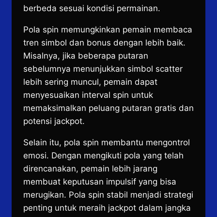
berbeda sesuai kondisi permainan.
Pola spin memungkinkan pemain membaca
tren simbol dan bonus dengan lebih baik.
Misalnya, jika beberapa putaran
sebelumnya menunjukkan simbol scatter
lebih sering muncul, pemain dapat
menyesuaikan interval spin untuk
memaksimalkan peluang putaran gratis dan
potensi jackpot.
Selain itu, pola spin membantu mengontrol
emosi. Dengan mengikuti pola yang telah
direncanakan, pemain lebih jarang
membuat keputusan impulsif yang bisa
merugikan. Pola spin stabil menjadi strategi
penting untuk meraih jackpot dalam jangka