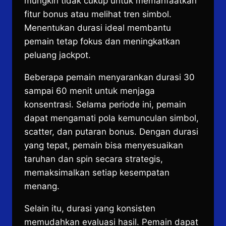
mungkin tidak cukup untuk memanfaatkan
fitur bonus atau melihat tren simbol.
Menentukan durasi ideal membantu
pemain tetap fokus dan meningkatkan
peluang jackpot.
Beberapa pemain menyarankan durasi 30
sampai 60 menit untuk menjaga
konsentrasi. Selama periode ini, pemain
dapat mengamati pola kemunculan simbol,
scatter, dan putaran bonus. Dengan durasi
yang tepat, pemain bisa menyesuaikan
taruhan dan spin secara strategis,
memaksimalkan setiap kesempatan
menang.
Selain itu, durasi yang konsisten
memudahkan evaluasi hasil. Pemain dapat