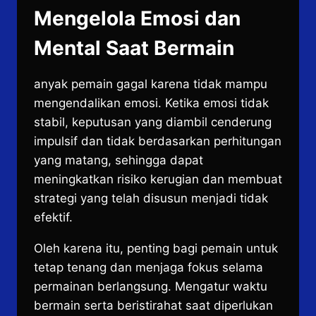
Mengelola Emosi dan
Mental Saat Bermain
anyak pemain gagal karena tidak mampu
mengendalikan emosi. Ketika emosi tidak
stabil, keputusan yang diambil cenderung
impulsif dan tidak berdasarkan perhitungan
yang matang, sehingga dapat
meningkatkan risiko kerugian dan membuat
strategi yang telah disusun menjadi tidak
efektif.
Oleh karena itu, penting bagi pemain untuk
tetap tenang dan menjaga fokus selama
permainan berlangsung. Mengatur waktu
bermain serta beristirahat saat diperlukan