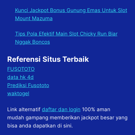
Kunci Jackpot Bonus Gunung Emas Untuk Slot
Mount Mazuma
Tips Pola Efektif Main Slot Chicky Run Biar
Nggak Boncos
Referensi Situs Terbaik
FUSOTOTO
data hk 4d
Prediksi Fusototo
waktogel
Link alternatif
daftar dan login
100% aman
mudah gampang memberikan jackpot besar yang
bisa anda dapatkan di sini.