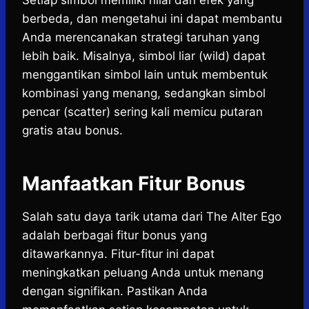
berbeda, dan mengetahui ini dapat membantu
Anda merencanakan strategi taruhan yang
lebih baik. Misalnya, simbol liar (wild) dapat
menggantikan simbol lain untuk membentuk
kombinasi yang menang, sedangkan simbol
pencar (scatter) sering kali memicu putaran
gratis atau bonus.
Manfaatkan Fitur Bonus
Salah satu daya tarik utama dari The Alter Ego
adalah berbagai fitur bonus yang
ditawarkannya. Fitur-fitur ini dapat
meningkatkan peluang Anda untuk menang
dengan signifikan. Pastikan Anda