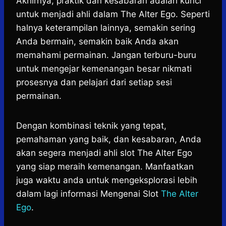
Akhirnya, praktik dan kesabaran adalah kunci
untuk menjadi ahli dalam The Alter Ego. Seperti
halnya keterampilan lainnya, semakin sering
Anda bermain, semakin baik Anda akan
memahami permainan. Jangan terburu-buru
untuk mengejar kemenangan besar nikmati
prosesnya dan pelajari dari setiap sesi
permainan.
Dengan kombinasi teknik yang tepat,
pemahaman yang baik, dan kesabaran, Anda
akan segera menjadi ahli slot The Alter Ego
yang siap meraih kemenangan. Manfaatkan
juga waktu anda untuk mengeksplorasi lebih
dalam lagi informasi Mengenai Slot
The Alter
Ego
.