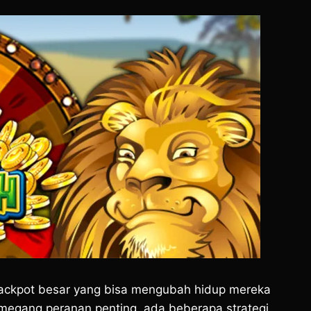
ackpot besar yang bisa mengubah hidup mereka
egang peranan penting, ada beberapa strategi