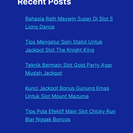
Recent Posts
Rahasia Raih Maxwin Super Di Slot 5
Lions Dance
Tips Mengatur Spin Stabil Untuk
Jackpot Slot The Knight King
Teknik Bermain Slot Gold Party Agar
Mudah Jackpot
Kunci Jackpot Bonus Gunung Emas
Untuk Slot Mount Mazuma
Tips Pola Efektif Main Slot Chicky Run
Biar Nggak Boncos