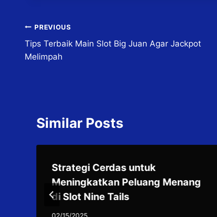
Post
PREVIOUS
Tips Terbaik Main Slot Big Juan Agar Jackpot
navigation
Melimpah
Similar Posts
Strategi Cerdas untuk
Meningkatkan Peluang Menang
di Slot Nine Tails
02/15/2025