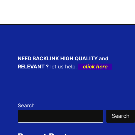
NEED BACKLINK HIGH QUALITY and
RELEVANT ?
let us help.
click here
Search
Search