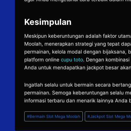
Kesimpulan
Meskipun keberuntungan adalah faktor utam
Moolah, menerapkan strategi yang tepat dap
permainan, kelola modal dengan bijaksana, 
platform online
cupu toto
. Dengan kombinasi
Anda untuk mendapatkan jackpot besar akan 
Ingatlah selalu untuk bermain secara berta
permainan. Semoga keberuntungan selalu men
informasi terbaru dan menarik lainnya Anda b
Post
#
Bermain Slot Mega Moolah
#
Jackpot Slot Mega M
Tags: