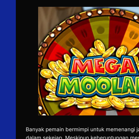
Banyak pemain bermimpi untuk memenangi j
dalam sekejap. Meskipun keberuntungan mem