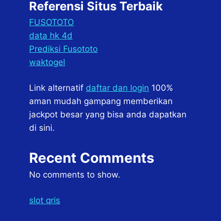
Referensi Situs Terbaik
FUSOTOTO
data hk 4d
Prediksi Fusototo
waktogel
Link alternatif
daftar dan login
100%
aman mudah gampang memberikan
jackpot besar yang bisa anda dapatkan
di sini.
Recent Comments
No comments to show.
slot qris