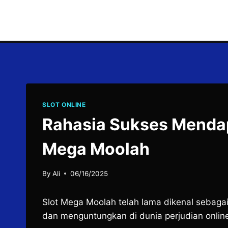
Skip
to
content
SLOT ONLINE
Rahasia Sukses Mendap
Mega Moolah
By
Ali
06/16/2025
Slot Mega Moolah telah lama dikenal sebagai 
dan menguntungkan di dunia perjudian onlin