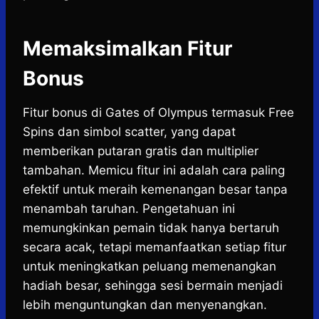
Memaksimalkan Fitur
Bonus
Fitur bonus di Gates of Olympus termasuk Free
Spins dan simbol scatter, yang dapat
memberikan putaran gratis dan multiplier
tambahan. Memicu fitur ini adalah cara paling
efektif untuk meraih kemenangan besar tanpa
menambah taruhan. Pengetahuan ini
memungkinkan pemain tidak hanya bertaruh
secara acak, tetapi memanfaatkan setiap fitur
untuk meningkatkan peluang memenangkan
hadiah besar, sehingga sesi bermain menjadi
lebih menguntungkan dan menyenangkan.