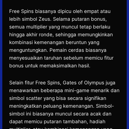
Free Spins biasanya dipicu oleh empat atau
lebih simbol Zeus. Selama putaran bonus,
semua multiplier yang muncul tetap berlaku
hingga akhir ronde, sehingga memungkinkan
kombinasi kemenangan beruntun yang
menguntungkan. Pemain cerdas biasanya
menyesuaikan taruhan sebelum memicu fitur
bonus untuk memaksimalkan hasil.
Selain fitur Free Spins, Gates of Olympus juga
menawarkan beberapa mini-game menarik dan
simbol scatter yang bisa secara signifikan
meningkatkan peluang kemenangan. Simbol-
simbol ini biasanya muncul secara acak dan
dapat memicu putaran tambahan, hadiah