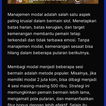
Manajemen modal adalah salah satu aspek
paling krusial dalam bermain slot. Menetapkan
batas harian, batas kerugian, dan target
kemenangan membantu pemain tetap
terkendali dan tidak terbawa emosi. Tanpa
manajemen modal, kemenangan sesaat bisa
hilang dalam beberapa putaran berikutnya.
Membagi modal menjadi beberapa sesi
bermain adalah metode populer. Misalnya, jika
memiliki modal 2 juta koin, bisa dibagi menjadi
4 sesi masing-masing 500 ribu. Strategi ini
memungkinkan pemain bermain lebih lama,
mengamati pola putaran, dan memanfaatkan
fitur bonus dengan lebih efektif. Selain itu,