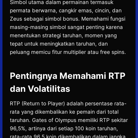
Simbol utama dalam permainan termasuk
permata berwarna, cangkir emas, cincin, dan
Zeus sebagai simbol bonus. Memahami fungsi
masing-masing simbol sangat penting karena
menentukan strategi taruhan, momen yang
tepat untuk meningkatkan taruhan, dan
peluang memicu fitur multiplier atau free spins.
Pentingnya Memahami RTP
dan Volatilitas
RTP (Return to Player) adalah persentase rata-
rata yang dikembalikan ke pemain dari total
taruhan. Gates of Olympus memiliki RTP sekitar
96,5%, artinya dari setiap 100 koin taruhan,
rata-rata 96,5 koin dikembalikan dalam jangka