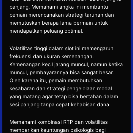
panjang. Memahami angka ini membantu
pemain merencanakan strategi taruhan dan
memutuskan berapa lama bermain untuk
mendapatkan peluang optimal.
Volatilitas tinggi dalam slot ini memengaruhi
frekuensi dan ukuran kemenangan.
Kemenangan kecil jarang muncul, namun ketika
muncul, pembayarannya bisa sangat besar.
Oleh karena itu, pemain membutuhkan
kesabaran dan strategi pengelolaan modal
yang matang agar tetap bisa bertahan dalam
sesi panjang tanpa cepat kehabisan dana.
Memahami kombinasi RTP dan volatilitas
memberikan keuntungan psikologis bagi