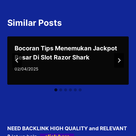
Similar Posts
Bocoran Tips Menemukan Jackpot
Besar Di Slot Razor Shark
02/04/2025
NEED BACKLINK HIGH QUALITY and RELEVANT