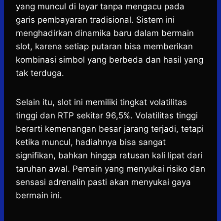
yang muncul di layar tanpa mengacu pada
garis pembayaran tradisional. Sistem ini
menghadirkan dinamika baru dalam bermain
slot, karena setiap putaran bisa memberikan
kombinasi simbol yang berbeda dan hasil yang
tak terduga.
Selain itu, slot ini memiliki tingkat volatilitas
tinggi dan RTP sekitar 96,5%. Volatilitas tinggi
berarti kemenangan besar jarang terjadi, tetapi
ketika muncul, hadiahnya bisa sangat
signifikan, bahkan hingga ratusan kali lipat dari
taruhan awal. Pemain yang menyukai risiko dan
sensasi adrenalin pasti akan menyukai gaya
bermain ini.