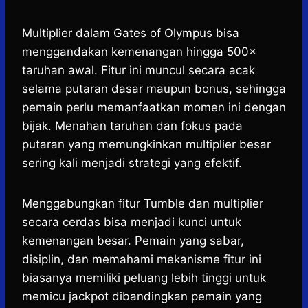
Multiplier dalam Gates of Olympus bisa
menggandakan kemenangan hingga 500×
taruhan awal. Fitur ini muncul secara acak
selama putaran dasar maupun bonus, sehingga
pemain perlu memanfaatkan momen ini dengan
bijak. Menahan taruhan dan fokus pada
putaran yang memungkinkan multiplier besar
sering kali menjadi strategi yang efektif.
Menggabungkan fitur Tumble dan multiplier
secara cerdas bisa menjadi kunci untuk
kemenangan besar. Pemain yang sabar,
disiplin, dan memahami mekanisme fitur ini
biasanya memiliki peluang lebih tinggi untuk
memicu jackpot dibandingkan pemain yang