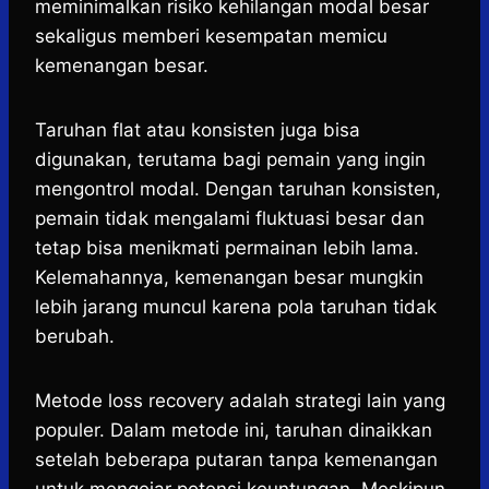
meminimalkan risiko kehilangan modal besar
sekaligus memberi kesempatan memicu
kemenangan besar.
Taruhan flat atau konsisten juga bisa
digunakan, terutama bagi pemain yang ingin
mengontrol modal. Dengan taruhan konsisten,
pemain tidak mengalami fluktuasi besar dan
tetap bisa menikmati permainan lebih lama.
Kelemahannya, kemenangan besar mungkin
lebih jarang muncul karena pola taruhan tidak
berubah.
Metode loss recovery adalah strategi lain yang
populer. Dalam metode ini, taruhan dinaikkan
setelah beberapa putaran tanpa kemenangan
untuk mengejar potensi keuntungan. Meskipun