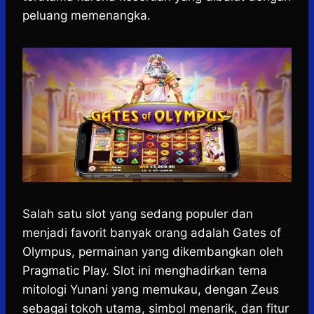
peluang memenangka.
Salah satu slot yang sedang populer dan
menjadi favorit banyak orang adalah Gates of
Olympus, permainan yang dikembangkan oleh
Pragmatic Play. Slot ini menghadirkan tema
mitologi Yunani yang memukau, dengan Zeus
sebagai tokoh utama, simbol menarik, dan fitur