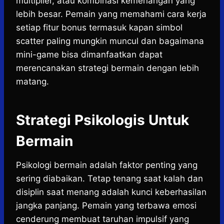
multiplier, atau kombinasi kemenangan yang
lebih besar. Pemain yang memahami cara kerja
setiap fitur bonus termasuk kapan simbol
scatter paling mungkin muncul dan bagaimana
mini-game bisa dimanfaatkan dapat
merencanakan strategi bermain dengan lebih
matang.
Strategi Psikologis Untuk
Bermain
Psikologi bermain adalah faktor penting yang
sering diabaikan. Tetap tenang saat kalah dan
disiplin saat menang adalah kunci keberhasilan
jangka panjang. Pemain yang terbawa emosi
cenderung membuat taruhan impulsif yang