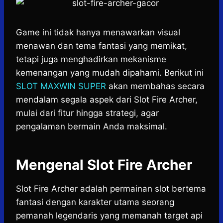
Game ini tidak hanya menawarkan visual
menawan dan tema fantasi yang memikat,
tetapi juga menghadirkan mekanisme
kemenangan yang mudah dipahami. Berikut ini
SLOT MAXWIN SUPER
akan membahas secara
mendalam segala aspek dari Slot Fire Archer,
mulai dari fitur hingga strategi, agar
pengalaman bermain Anda maksimal.
Mengenal Slot Fire Archer
Slot Fire Archer adalah permainan slot bertema
fantasi dengan karakter utama seorang
pemanah legendaris yang memanah target api