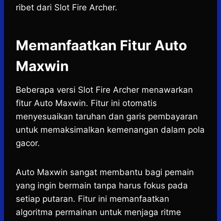
ribet dari Slot Fire Archer.
Memanfaatkan Fitur Auto
Maxwin
Beberapa versi Slot Fire Archer menawarkan
fitur Auto Maxwin. Fitur ini otomatis
menyesuaikan taruhan dan garis pembayaran
untuk memaksimalkan kemenangan dalam pola
gacor.
Auto Maxwin sangat membantu bagi pemain
yang ingin bermain tanpa harus fokus pada
setiap putaran. Fitur ini memanfaatkan
algoritma permainan untuk menjaga ritme