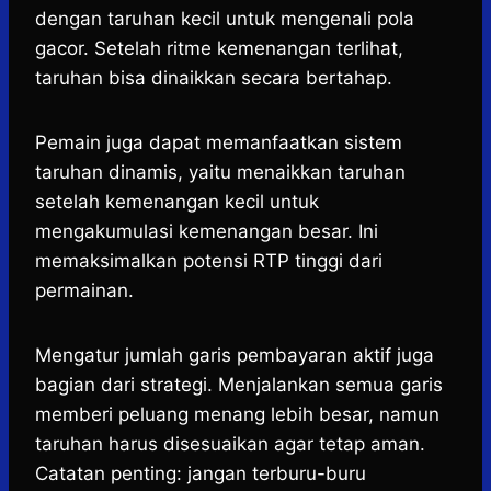
dengan taruhan kecil untuk mengenali pola
gacor. Setelah ritme kemenangan terlihat,
taruhan bisa dinaikkan secara bertahap.
Pemain juga dapat memanfaatkan sistem
taruhan dinamis, yaitu menaikkan taruhan
setelah kemenangan kecil untuk
mengakumulasi kemenangan besar. Ini
memaksimalkan potensi RTP tinggi dari
permainan.
Mengatur jumlah garis pembayaran aktif juga
bagian dari strategi. Menjalankan semua garis
memberi peluang menang lebih besar, namun
taruhan harus disesuaikan agar tetap aman.
Catatan penting: jangan terburu-buru