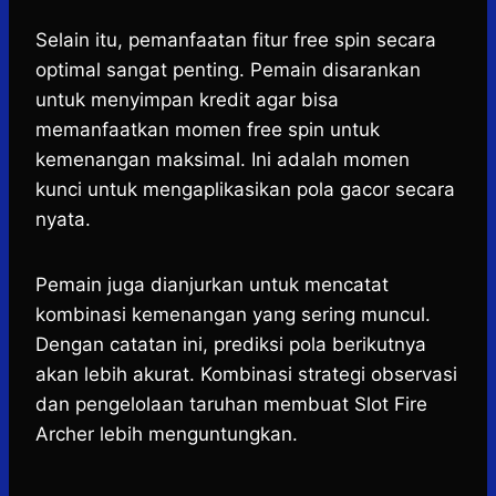
Selain itu, pemanfaatan fitur free spin secara
optimal sangat penting. Pemain disarankan
untuk menyimpan kredit agar bisa
memanfaatkan momen free spin untuk
kemenangan maksimal. Ini adalah momen
kunci untuk mengaplikasikan pola gacor secara
nyata.
Pemain juga dianjurkan untuk mencatat
kombinasi kemenangan yang sering muncul.
Dengan catatan ini, prediksi pola berikutnya
akan lebih akurat. Kombinasi strategi observasi
dan pengelolaan taruhan membuat Slot Fire
Archer lebih menguntungkan.