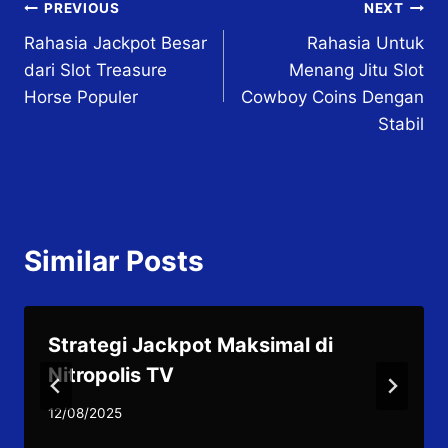
Post
PREVIOUS
NEXT
Rahasia Jackpot Besar
Rahasia Untuk
navigation
dari Slot Treasure
Menang Jitu Slot
Horse Populer
Cowboy Coins Dengan
Stabil
Similar Posts
Strategi Jackpot Maksimal di
Nitropolis TV
12/08/2025