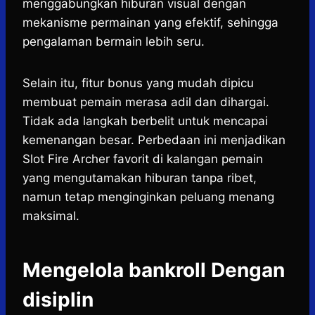
menggabungkan hiburan visual dengan
mekanisme permainan yang efektif, sehingga
pengalaman bermain lebih seru.
Selain itu, fitur bonus yang mudah dipicu
membuat pemain merasa adil dan dihargai.
Tidak ada langkah berbelit untuk mencapai
kemenangan besar. Perbedaan ini menjadikan
Slot Fire Archer favorit di kalangan pemain
yang mengutamakan hiburan tanpa ribet,
namun tetap menginginkan peluang menang
maksimal.
Mengelola bankroll Dengan
disiplin