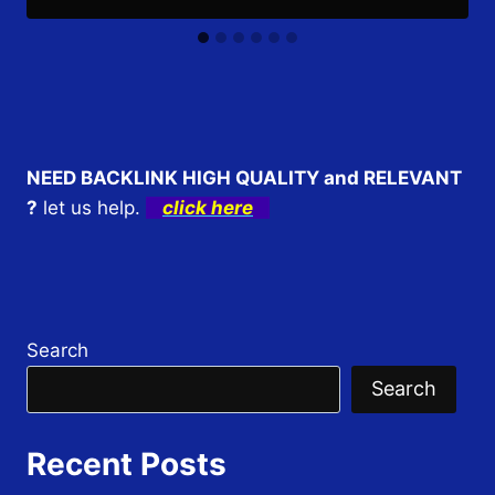
NEED BACKLINK HIGH QUALITY and RELEVANT
?
let us help.
click here
Search
Search
Recent Posts