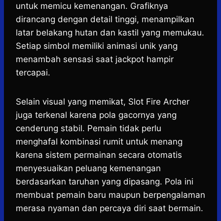
untuk memicu kemenangan. Grafiknya
dirancang dengan detail tinggi, menampilkan
latar belakang hutan dan kastil yang memukau.
Setiap simbol memiliki animasi unik yang
menambah sensasi saat jackpot hampir
tercapai.
Selain visual yang memikat, Slot Fire Archer
juga terkenal karena pola gacornya yang
cenderung stabil. Pemain tidak perlu
menghafal kombinasi rumit untuk menang
karena sistem permainan secara otomatis
menyesuaikan peluang kemenangan
berdasarkan taruhan yang dipasang. Pola ini
membuat pemain baru maupun berpengalaman
merasa nyaman dan percaya diri saat bermain.