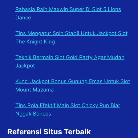
Rahasia Raih Maxwin Super Di Slot 5 Lions
Dance
Tips Mengatur Spin Stabil Untuk Jackpot Slot
The Knight King
Teknik Bermain Slot Gold Party Agar Mudah
Jackpot
Kunci Jackpot Bonus Gunung Emas Untuk Slot
Mount Mazuma
Tips Pola Efektif Main Slot Chicky Run Biar
Nggak Boncos
Referensi Situs Terbaik