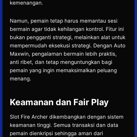
kemenangan.
Namun, pemain tetap harus memantau sesi
bermain agar tidak kehilangan kontrol. Fitur ini
bukan pengganti strategi, melainkan alat untuk
mempermudah eksekusi strategi. Dengan Auto
Maxwin, pengalaman bermain lebih praktis,
anti ribet, dan tetap menguntungkan bagi
pemain yang ingin memaksimalkan peluang
menang.
Keamanan dan Fair Play
Slot Fire Archer dikembangkan dengan sistem
keamanan tinggi. Semua transaksi dan data
pemain dienkripsi sehingga aman dari