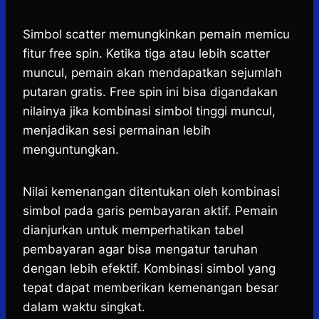
Simbol scatter memungkinkan pemain memicu
fitur free spin. Ketika tiga atau lebih scatter
muncul, pemain akan mendapatkan sejumlah
putaran gratis. Free spin ini bisa digandakan
nilainya jika kombinasi simbol tinggi muncul,
menjadikan sesi permainan lebih
menguntungkan.
Nilai kemenangan ditentukan oleh kombinasi
simbol pada garis pembayaran aktif. Pemain
dianjurkan untuk memperhatikan tabel
pembayaran agar bisa mengatur taruhan
dengan lebih efektif. Kombinasi simbol yang
tepat dapat memberikan kemenangan besar
dalam waktu singkat.