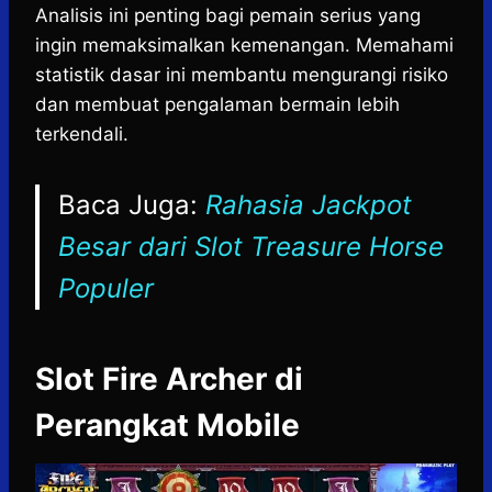
Analisis ini penting bagi pemain serius yang
ingin memaksimalkan kemenangan. Memahami
statistik dasar ini membantu mengurangi risiko
dan membuat pengalaman bermain lebih
terkendali.
Baca Juga:
Rahasia Jackpot
Besar dari Slot Treasure Horse
Populer
Slot Fire Archer di
Perangkat Mobile