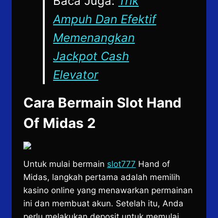
Baca Juga:
Trik
Ampuh Dan Efektif
Memenangkan
Jackpot Cash
Elevator
Cara Bermain Slot Hand
Of Midas 2
Untuk mulai bermain
slot777
Hand of
Midas, langkah pertama adalah memilih
kasino online yang menawarkan permainan
ini dan membuat akun. Setelah itu, Anda
perlu melakukan deposit untuk memulai