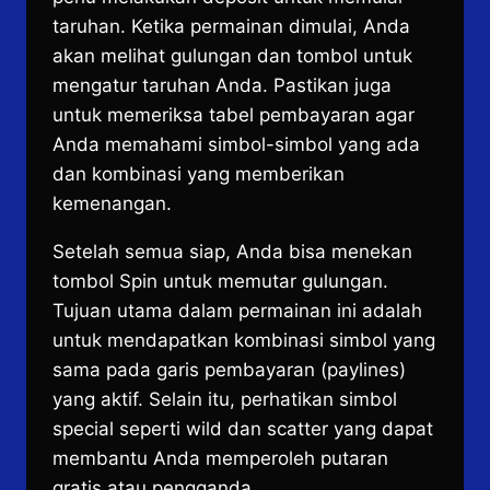
taruhan. Ketika permainan dimulai, Anda
akan melihat gulungan dan tombol untuk
mengatur taruhan Anda. Pastikan juga
untuk memeriksa tabel pembayaran agar
Anda memahami simbol-simbol yang ada
dan kombinasi yang memberikan
kemenangan.
Setelah semua siap, Anda bisa menekan
tombol Spin untuk memutar gulungan.
Tujuan utama dalam permainan ini adalah
untuk mendapatkan kombinasi simbol yang
sama pada garis pembayaran (paylines)
yang aktif. Selain itu, perhatikan simbol
special seperti wild dan scatter yang dapat
membantu Anda memperoleh putaran
gratis atau pengganda.