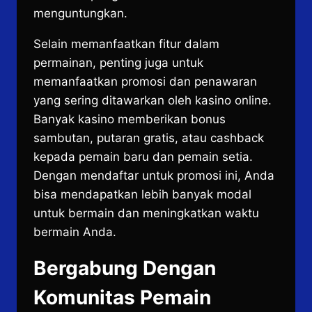
menguntungkan.
Selain memanfaatkan fitur dalam
permainan, penting juga untuk
memanfaatkan promosi dan penawaran
yang sering ditawarkan oleh kasino online.
Banyak kasino memberikan bonus
sambutan, putaran gratis, atau cashback
kepada pemain baru dan pemain setia.
Dengan mendaftar untuk promosi ini, Anda
bisa mendapatkan lebih banyak modal
untuk bermain dan meningkatkan waktu
bermain Anda.
Bergabung Dengan
Komunitas Pemain