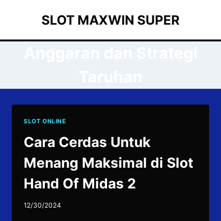
Skip
SLOT MAXWIN SUPER
to
content
Anggaran dan Strategi
Taruhan
SLOT ONLINE
Cara Cerdas Untuk
Menang Maksimal di Slot
Hand Of Midas 2
12/30/2024