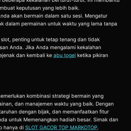
 beberapa kekalahan berturut-turut. Ini membantu
mbuat keputusan yang lebih baik.
Anda akan bermain dalam satu sesi. Mengatur
k dalam permainan untuk waktu yang lama tanpa
lot, penting untuk tetap tenang dan tidak
an Anda. Jika Anda mengalami kekalahan
 sejenak dan kembali ke
abu togel
ketika pikiran
 memerlukan kombinasi strategi bermain yang
mainan, dan manajemen waktu yang baik.​ Dengan
ruhan dengan bijak, dan memanfaatkan fitur
nda untuk Memenangkan hadiah besar.
Simak dan
ap hanya di
SLOT GACOR TOP MARKOTOP
.