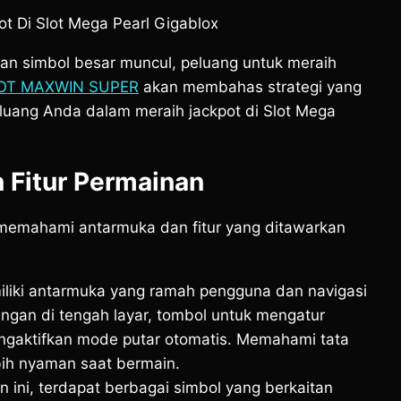
an simbol besar muncul, peluang untuk meraih
OT MAXWIN SUPER
akan membahas strategi yang
luang Anda dalam meraih jackpot di Slot Mega
Fitur Permainan
memahami antarmuka dan fitur yang ditawarkan
iliki antarmuka yang ramah pengguna dan navigasi
an di tengah layar, tombol untuk mengatur
engaktifkan mode putar otomatis. Memahami tata
bih nyaman saat bermain.
ini, terdapat berbagai simbol yang berkaitan