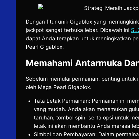
Dengan fitur unik Gigablox yang memungkink
jackpot sangat terbuka lebar. Dibawah ini
SL
dapat Anda terapkan untuk meningkatkan pe
Pearl Gigablox.
Memahami Antarmuka Dan 
Sebelum memulai permainan, penting untuk 
oleh Mega Pearl Gigablox.
Tata Letak Permainan: Permainan ini mem
yang mudah. Anda akan menemukan gulung
taruhan, tombol spin, serta opsi untuk m
letak ini akan membantu Anda merasa le
Simbol dan Pembayaran: Dalam permainan 