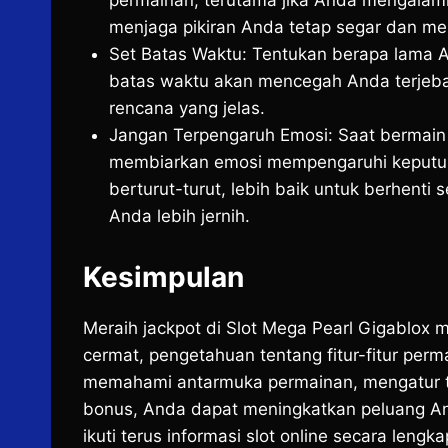
permainan, terutama jika Anda mengalami
menjaga pikiran Anda tetap segar dan me
Set Batas Waktu: Tentukan berapa lama 
batas waktu akan mencegah Anda terjeba
rencana yang jelas.
Jangan Terpengaruh Emosi: Saat bermain s
membiarkan emosi mempengaruhi keputus
berturut-turut, lebih baik untuk berhenti
Anda lebih jernih.
Kesimpulan
​Meraih jackpot di Slot Mega Pearl Gigablox
cermat, pengetahuan tentang fitur-fitur per
memahami antarmuka permainan, mengatur ta
bonus, Anda dapat meningkatkan peluang A
ikuti terus informasi slot online secara lengk