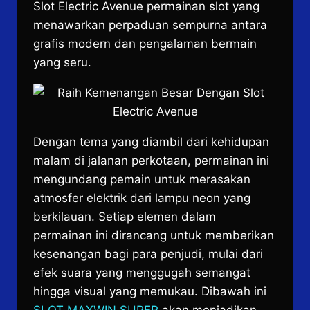
Slot Electric Avenue permainan slot yang
menawarkan perpaduan sempurna antara
grafis modern dan pengalaman bermain
yang seru.
Dengan tema yang diambil dari kehidupan
malam di jalanan perkotaan, permainan ini
mengundang pemain untuk merasakan
atmosfer elektrik dari lampu neon yang
berkilauan. Setiap elemen dalam
permainan ini dirancang untuk memberikan
kesenangan bagi para penjudi, mulai dari
efek suara yang menggugah semangat
hingga visual yang memukau. Dibawah ini