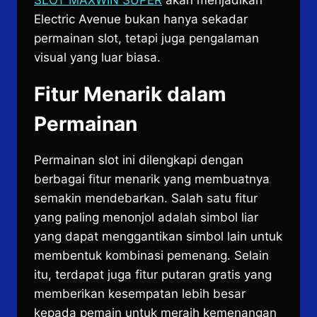
SLOT MAXWIN SUPER
akan menjadikan
Electric Avenue bukan hanya sekadar
permainan slot, tetapi juga pengalaman
visual yang luar biasa.
Fitur Menarik dalam
Permainan
Permainan slot ini dilengkapi dengan
berbagai fitur menarik yang membuatnya
semakin mendebarkan. Salah satu fitur
yang paling menonjol adalah simbol liar
yang dapat menggantikan simbol lain untuk
membentuk kombinasi pemenang. Selain
itu, terdapat juga fitur putaran gratis yang
memberikan kesempatan lebih besar
kepada pemain untuk meraih kemenangan