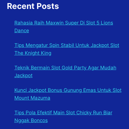
Recent Posts
Rahasia Raih Maxwin Super Di Slot 5 Lions
Dance
Tips Mengatur Spin Stabil Untuk Jackpot Slot
The Knight King
Teknik Bermain Slot Gold Party Agar Mudah
Jackpot
Kunci Jackpot Bonus Gunung Emas Untuk Slot
Mount Mazuma
Tips Pola Efektif Main Slot Chicky Run Biar
Nggak Boncos