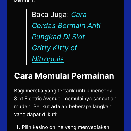
bermain.
Baca Juga:
Cara
Cerdas Bermain Anti
Rungkad Di Slot
Gritty Kitty of
Nitropolis
Cara Memulai Permainan
Bagi mereka yang tertarik untuk mencoba
Slot Electric Avenue, memulainya sangatlah
mudah. Berikut adalah beberapa langkah
yang dapat diikuti:
Pilih kasino online yang menyediakan