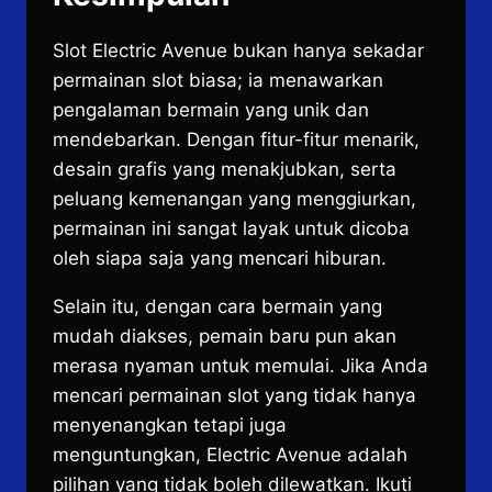
Slot Electric Avenue bukan hanya sekadar
permainan slot biasa; ia menawarkan
pengalaman bermain yang unik dan
mendebarkan. ​Dengan fitur-fitur menarik,
desain grafis yang menakjubkan, serta
peluang kemenangan yang menggiurkan,
permainan ini sangat layak untuk dicoba
oleh siapa saja yang mencari hiburan.​
Selain itu, dengan cara bermain yang
mudah diakses, pemain baru pun akan
merasa nyaman untuk memulai. Jika Anda
mencari permainan slot yang tidak hanya
menyenangkan tetapi juga
menguntungkan, Electric Avenue adalah
pilihan yang tidak boleh dilewatkan. Ikuti