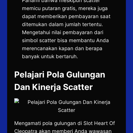
Pahami bahwa meskipun scatter
memicu putaran gratis, mereka juga
dapat memberikan pembayaran saat
ditemukan dalam jumlah tertentu.
Mengetahui nilai pembayaran dari
simbol scatter bisa membantu Anda
merencanakan kapan dan berapa
banyak untuk bertaruh.
Pelajari Pola Gulungan
Dan Kinerja Scatter
Mengamati pola gulungan di Slot Heart Of
Cleopatra akan memberi Anda wawasan