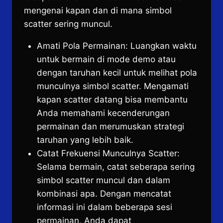
mengenai kapan dan di mana simbol
scatter sering muncul.
Amati Pola Permainan: Luangkan waktu
untuk bermain di mode demo atau
dengan taruhan kecil untuk melihat pola
munculnya simbol scatter. Mengamati
kapan scatter datang bisa membantu
Anda memahami kecenderungan
permainan dan merumuskan strategi
taruhan yang lebih baik.
Catat Frekuensi Munculnya Scatter:
Selama bermain, catat seberapa sering
simbol scatter muncul dan dalam
kombinasi apa. Dengan mencatat
informasi ini dalam beberapa sesi
permainan, Anda dapat