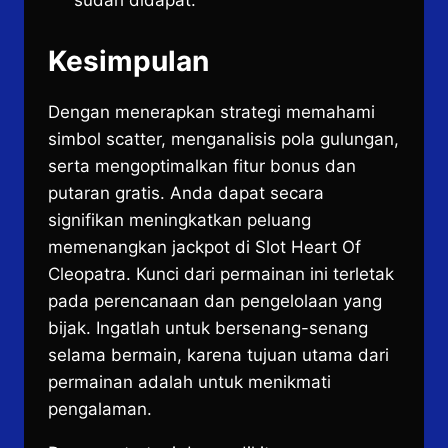
sudah didapat.
Kesimpulan
​Dengan menerapkan strategi memahami
simbol scatter, menganalisis pola gulungan,
serta mengoptimalkan fitur bonus dan
putaran gratis. Anda dapat secara
signifikan meningkatkan peluang
memenangkan jackpot di Slot Heart Of
Cleopatra. Kunci dari permainan ini terletak
pada perencanaan dan pengelolaan yang
bijak. Ingatlah untuk bersenang-senang
selama bermain, karena tujuan utama dari
permainan adalah untuk menikmati
pengalaman.