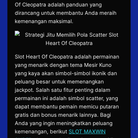
Of Cleopatra adalah panduan yang
dirancang untuk membantu Anda meraih
kemenangan maksimal.
Slot Heart Of Cleopatra adalah permainan
yang menarik dengan tema Mesir Kuno
yang kaya akan simbol-simbol ikonik dan
peluang besar untuk memenangkan
jackpot. Salah satu fitur penting dalam
permainan ini adalah simbol scatter, yang
dapat membantu pemain memicu putaran
gratis dan bonus menarik lainnya. Bagi
Anda yang ingin meningkatkan peluang
kemenangan, berikut
SLOT MAXWIN