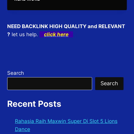
JITU
MEMILIH
POLA
SCATTER
NEED BACKLINK HIGH QUALITY and RELEVANT
SLOT
?
let us help.
click here
HEART
OF
CLEOPATRA
Search
Search
Recent Posts
Rahasia Raih Maxwin Super Di Slot 5 Lions
Dance