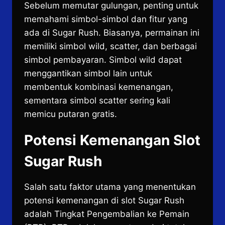
Sebelum memutar gulungan, penting untuk
memahami simbol-simbol dan fitur yang
ada di Sugar Rush. Biasanya, permainan ini
memiliki simbol wild, scatter, dan berbagai
simbol pembayaran. Simbol wild dapat
menggantikan simbol lain untuk
membentuk kombinasi kemenangan,
sementara simbol scatter sering kali
memicu putaran gratis.
Potensi Kemenangan Slot
Sugar Rush
Salah satu faktor utama yang menentukan
potensi kemenangan di slot Sugar Rush
adalah Tingkat Pengembalian ke Pemain