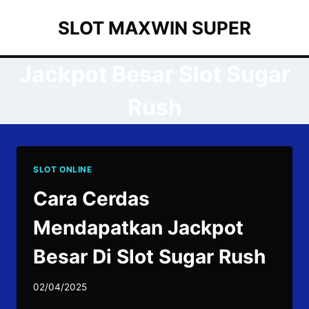
Skip
SLOT MAXWIN SUPER
to
content
Jackpot Besar Slot Sugar
Rush
SLOT ONLINE
Cara Cerdas
Mendapatkan Jackpot
Besar Di Slot Sugar Rush
02/04/2025