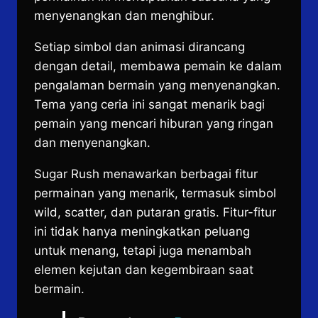
menyenangkan dan menghibur.
Setiap simbol dan animasi dirancang
dengan detail, membawa pemain ke dalam
pengalaman bermain yang menyenangkan.
Tema yang ceria ini sangat menarik bagi
pemain yang mencari hiburan yang ringan
dan menyenangkan.
Sugar Rush menawarkan berbagai fitur
permainan yang menarik, termasuk simbol
wild, scatter, dan putaran gratis. Fitur-fitur
ini tidak hanya meningkatkan peluang
untuk menang, tetapi juga menambah
elemen kejutan dan kegembiraan saat
bermain.