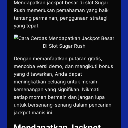
Mendapatkan jackpot besar di slot Sugar
Rush memerlukan pemahaman yang baik
tentang permainan, penggunaan strategi
yang tepat.
Dengan memanfaatkan putaran gratis,
mencoba versi demo, dan mengikuti bonus
yang ditawarkan, Anda dapat
meningkatkan peluang untuk meraih
kemenangan yang signifikan. Nikmati
setiap momen bermain dan jangan lupa
untuk bersenang-senang dalam pencarian
jackpot manis ini.
Mendapatkan Jackpot