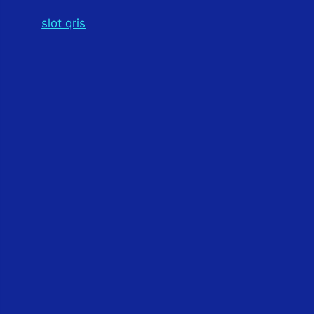
slot qris