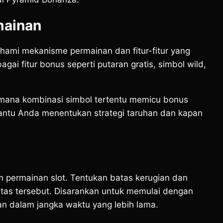
mainan
ami mekanisme permainan dan fitur-fitur yang
i fitur bonus seperti putaran gratis, simbol wild,
imana kombinasi simbol tertentu memicu bonus
antu Anda menentukan strategi taruhan dan kapan
 permainan slot. Tentukan batas kerugian dan
as tersebut. Disarankan untuk memulai dengan
an dalam jangka waktu yang lebih lama.