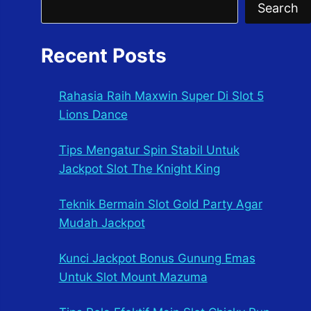
Search
Recent Posts
Rahasia Raih Maxwin Super Di Slot 5
Lions Dance
Tips Mengatur Spin Stabil Untuk
Jackpot Slot The Knight King
Teknik Bermain Slot Gold Party Agar
Mudah Jackpot
Kunci Jackpot Bonus Gunung Emas
Untuk Slot Mount Mazuma