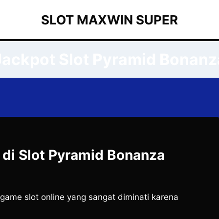
SLOT MAXWIN SUPER
Jackpot Slot Pyramid Bonanz
 di Slot Pyramid Bonanza
ame slot online yang sangat diminati karena