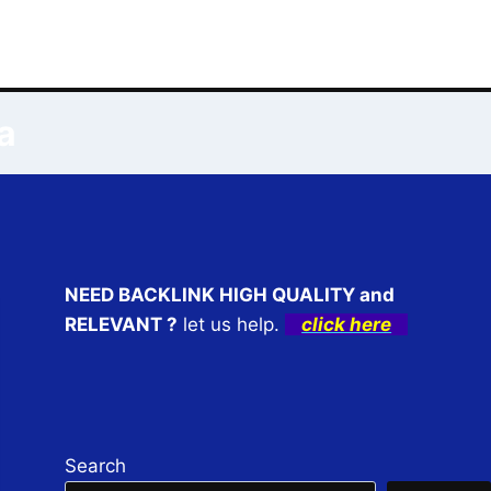
a
NEED BACKLINK HIGH QUALITY and
RELEVANT ?
let us help.
click here
Search