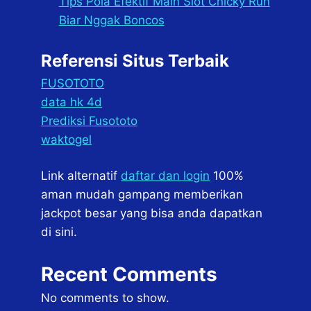
Tips Pola Efektif Main Slot Chicky Run
Biar Nggak Boncos
Referensi Situs Terbaik
FUSOTOTO
data hk 4d
Prediksi Fusototo
waktogel
Link alternatif
daftar dan login
100%
aman mudah gampang memberikan
jackpot besar yang bisa anda dapatkan
di sini.
Recent Comments
No comments to show.