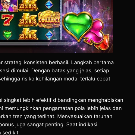
r strategi konsisten berhasil. Langkah pertama
si dimulai. Dengan batas yang jelas, setiap
sehingga risiko kehilangan modal terlalu cepat
i singkat lebih efektif dibandingkan menghabiskan
ini memungkinkan pengamatan pola lebih jelas dan
an tren yang terlihat. Menyesuaikan taruhan
onus juga sangat penting. Saat indikasi
 sedikit.