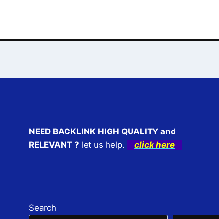
NEED BACKLINK HIGH QUALITY and
RELEVANT ?
let us help.
click here
Search