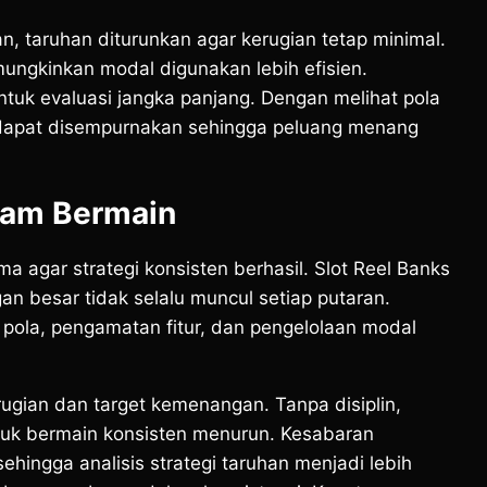
n, taruhan diturunkan agar kerugian tetap minimal.
ungkinkan modal digunakan lebih efisien.
ntuk evaluasi jangka panjang. Dengan melihat pola
 dapat disempurnakan sehingga peluang menang
alam Bermain
a agar strategi konsisten berhasil. Slot Reel Banks
gan besar tidak selalu muncul setiap putaran.
 pola, pengamatan fitur, dan pengelolaan modal
rugian dan target kemenangan. Tanpa disiplin,
ntuk bermain konsisten menurun. Kesabaran
ehingga analisis strategi taruhan menjadi lebih