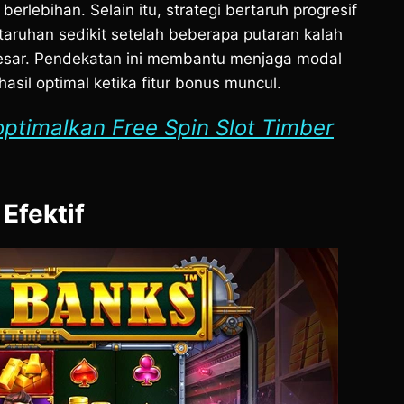
rlebihan. Selain itu, strategi bertaruh progresif
taruhan sedikit setelah beberapa putaran kalah
sar. Pendekatan ini membantu menjaga modal
asil optimal ketika fitur bonus muncul.
ptimalkan Free Spin Slot Timber
Efektif