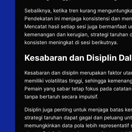
Sebaliknya, ketika tren kurang menguntungka
Pendekatan ini menjaga konsistensi dan mem
Mencatat hasil setiap sesi juga bermanfaat u
kemenangan dan kerugian, strategi taruhan
konsisten meningkat di sesi berikutnya.
Kesabaran dan Disiplin D
Kesabaran dan disiplin merupakan faktor utam
memiliki volatilitas tinggi, sehingga kemenan
Pemain yang sabar tetap fokus pada catatan
tanpa bertaruh secara impulsif.
Disiplin juga penting untuk menjaga batas ke
strategi taruhan dapat gagal dan peluang u
memungkinkan data pola lebih representatif s