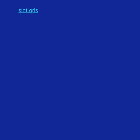
slot qris