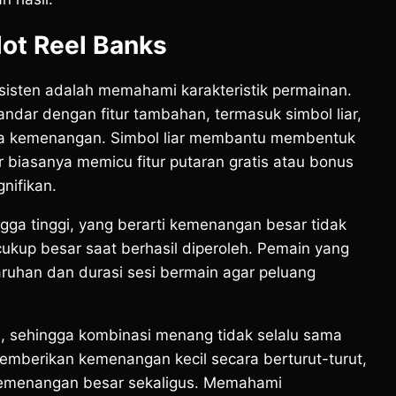
ot Reel Banks
isten adalah memahami karakteristik permainan.
andar dengan fitur tambahan, termasuk simbol liar,
nda kemenangan. Simbol liar membantu membentuk
biasanya memicu fitur putaran gratis atau bonus
nifikan.
ngga tinggi, yang berarti kemenangan besar tidak
 cukup besar saat berhasil diperoleh. Pemain yang
aruhan dan durasi sesi bermain agar peluang
si, sehingga kombinasi menang tidak selalu sama
emberikan kemenangan kecil secara berturut-turut,
kemenangan besar sekaligus. Memahami