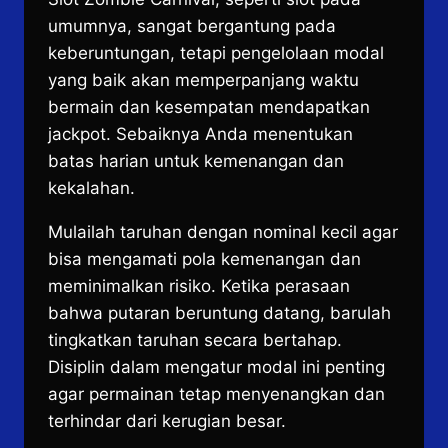
umumnya, sangat bergantung pada
keberuntungan, tetapi pengelolaan modal
yang baik akan memperpanjang waktu
bermain dan kesempatan mendapatkan
jackpot. Sebaiknya Anda menentukan
batas harian untuk kemenangan dan
kekalahan.
Mulailah taruhan dengan nominal kecil agar
bisa mengamati pola kemenangan dan
meminimalkan risiko. Ketika perasaan
bahwa putaran beruntung datang, barulah
tingkatkan taruhan secara bertahap.
Disiplin dalam mengatur modal ini penting
agar permainan tetap menyenangkan dan
terhindar dari kerugian besar.