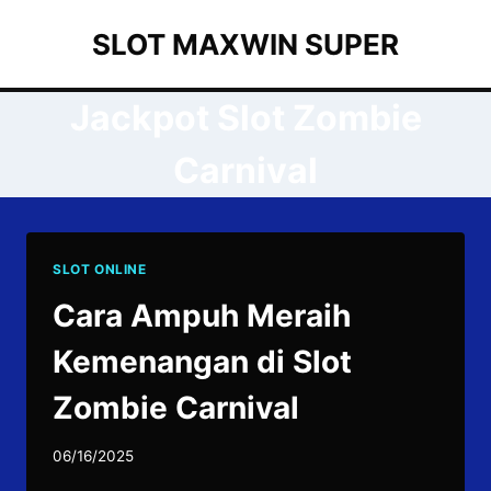
Skip
SLOT MAXWIN SUPER
to
content
Jackpot Slot Zombie
Carnival
SLOT ONLINE
Cara Ampuh Meraih
Kemenangan di Slot
Zombie Carnival
06/16/2025