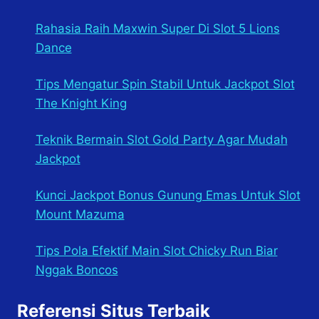
Rahasia Raih Maxwin Super Di Slot 5 Lions
Dance
Tips Mengatur Spin Stabil Untuk Jackpot Slot
The Knight King
Teknik Bermain Slot Gold Party Agar Mudah
Jackpot
Kunci Jackpot Bonus Gunung Emas Untuk Slot
Mount Mazuma
Tips Pola Efektif Main Slot Chicky Run Biar
Nggak Boncos
Referensi Situs Terbaik