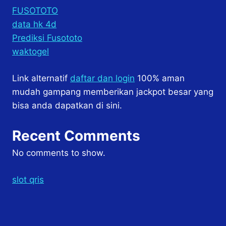
FUSOTOTO
data hk 4d
Prediksi Fusototo
waktogel
Link alternatif
daftar dan login
100% aman
mudah gampang memberikan jackpot besar yang
bisa anda dapatkan di sini.
Recent Comments
No comments to show.
slot qris