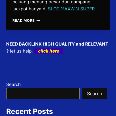
peluang menang besar dan gampang
jackpot hanya di
SLOT MAXWIN SUPER
.
CARA
READ MORE
AMPUH
MERAIH
KEMENANGAN
DI
NEED BACKLINK HIGH QUALITY and RELEVANT
SLOT
?
let us help.
click here
ZOMBIE
CARNIVAL
Search
Search
Recent Posts