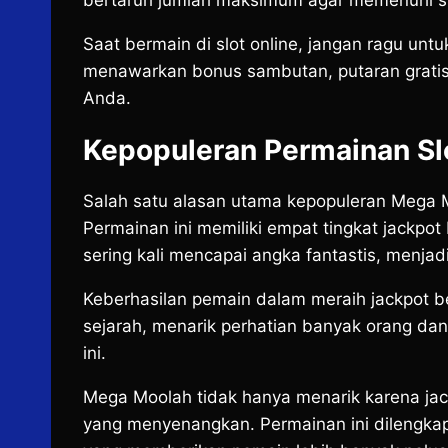
Saat bermain di slot online, jangan ragu u
menawarkan bonus sambutan, putaran gratis
Anda.
Kepopuleran Permainan S
Salah satu alasan utama kepopuleran Mega M
Permainan ini memiliki empat tingkat jackpot
sering kali mencapai angka fantastis, menja
Keberhasilan pemain dalam meraih jackpot be
sejarah, menarik perhatian banyak orang da
ini.
Mega Moolah tidak hanya menarik karena jackp
yang menyenangkan. Permainan ini dilengkapi 