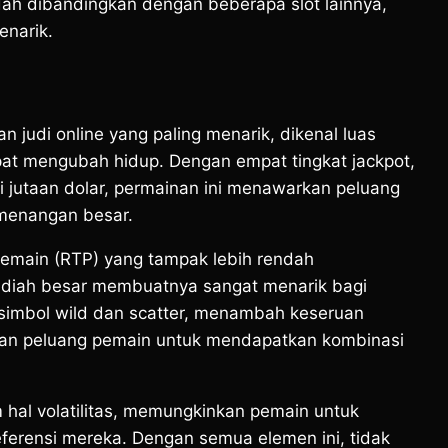
ndah dibandingkan dengan beberapa slot lainnya,
enarik.
judi online yang paling menarik, dikenal luas
pat mengubah hidup. Dengan empat tingkat jackpot,
 jutaan dolar, permainan ini menawarkan peluang
emenangan besar.
pemain (RTP) yang tampak lebih rendah
hadiah besar membuatnya sangat menarik bagi
 simbol wild dan scatter, menambah keseruan
an peluang pemain untuk mendapatkan kombinasi
 hal volatilitas, memungkinkan pemain untuk
referensi mereka. Dengan semua elemen ini, tidak