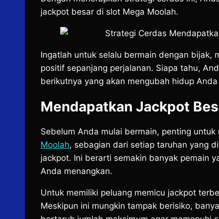
jackpot besar di slot Mega Moolah.
Ingatlah untuk selalu bermain dengan bijak,
positif sepanjang perjalanan. Siapa tahu, A
berikutnya yang akan mengubah hidup Anda
Mendapatkan Jackpot Besa
Sebelum Anda mulai bermain, penting untuk 
Moolah
, sebagian dari setiap taruhan yang
jackpot. Ini berarti semakin banyak pemain 
Anda menangkan.
Untuk memiliki peluang memicu jackpot terb
Meskipun ini mungkin tampak berisiko, bany
bertaruh jumlah maksimum agar memenuhi sya