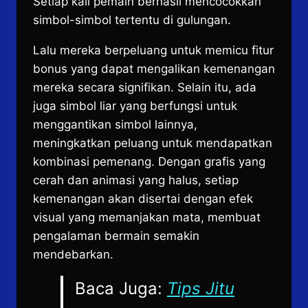
Setiap kali pemain berhasil mencocokkan
simbol-simbol tertentu di gulungan.
Lalu mereka berpeluang untuk memicu fitur
bonus yang dapat mengalikan kemenangan
mereka secara signifikan. Selain itu, ada
juga simbol liar yang berfungsi untuk
menggantikan simbol lainnya,
meningkatkan peluang untuk mendapatkan
kombinasi pemenang. Dengan grafis yang
cerah dan animasi yang halus, setiap
kemenangan akan disertai dengan efek
visual yang memanjakan mata, membuat
pengalaman bermain semakin
mendebarkan.
Baca Juga:
Tips Jitu