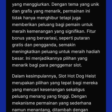
yang menggiurkan. Dengan tema yang unik
dan grafis yang menarik, permainan ini
tidak hanya menghibur tetapi juga
memberikan peluang bagi pemain untuk
meraih kemenangan yang signifikan. Fitur
bonus yang bervariasi, seperti putaran
gratis dan pengganda, semakin
meningkatkan peluang untuk meraih hadiah
besar. Ini menjadikannya pilihan yang
menarik bagi para penggemar slot.
Dalam kesimpulannya, Slot Hot Dog Heist
merupakan pilihan yang tepat bagi mereka
yang mencari kesenangan sekaligus
peluang menang yang tinggi. Dengan
mekanisme permainan yang sederhana
namun menantang, ditambah dengan