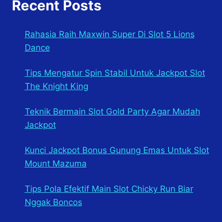
Recent Posts
Rahasia Raih Maxwin Super Di Slot 5 Lions
Dance
Tips Mengatur Spin Stabil Untuk Jackpot Slot
The Knight King
Teknik Bermain Slot Gold Party Agar Mudah
Jackpot
Kunci Jackpot Bonus Gunung Emas Untuk Slot
Mount Mazuma
Tips Pola Efektif Main Slot Chicky Run Biar
Nggak Boncos