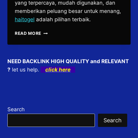
yang terpercaya, mudah digunakan, dan
memberikan peluang besar untuk menang,
haitogel
adalah pilihan terbaik.
DAPATKAN
READ MORE
BONUS
BESAR
DI
SLOT
NEED BACKLINK HIGH QUALITY and RELEVANT
HOT
?
let us help.
click here
DOG
HEIST
Search
Search