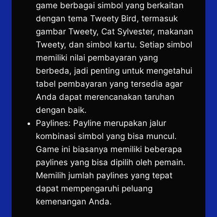
game berbagai simbol yang berkaitan
dengan tema Tweety Bird, termasuk
gambar Tweety, Cat Sylvester, makanan
Tweety, dan simbol kartu. Setiap simbol
memiliki nilai pembayaran yang
berbeda, jadi penting untuk mengetahui
tabel pembayaran yang tersedia agar
Anda dapat merencanakan taruhan
dengan baik.
Paylines: Payline merupakan jalur
kombinasi simbol yang bisa muncul.
Game ini biasanya memiliki beberapa
paylines yang bisa dipilih oleh pemain.
Memilih jumlah paylines yang tepat
dapat mempengaruhi peluang
kemenangan Anda.