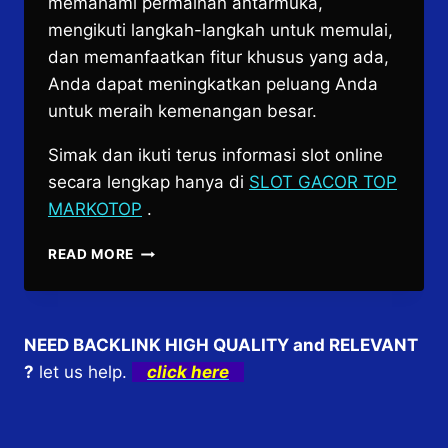
memahami permainan antarmuka,
mengikuti langkah-langkah untuk memulai,
dan memanfaatkan fitur khusus yang ada,
Anda dapat meningkatkan peluang Anda
untuk meraih kemenangan besar.​
Simak dan ikuti terus informasi slot online
secara lengkap hanya di
SLOT GACOR TOP
MARKOTOP
.
PANDUAN
READ MORE
LENGKAP
BERMAIN
SLOT
THE
NEED BACKLINK HIGH QUALITY and RELEVANT
TWEETY
?
let us help.
click here
HOUSE
BAGI
PEMULA