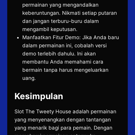
permainan yang mengandalkan
keberuntungan. Nikmati setiap putaran
dan jangan terburu-buru dalam
mengambil keputusan.
Manfaatkan Fitur Demo: Jika Anda baru
dalam permainan ini, cobalah versi
demo terlebih dahulu. Ini akan
membantu Anda memahami cara
bermain tanpa harus mengeluarkan
uang.
Kesimpulan
Slot The Tweety House adalah permainan
yang menyenangkan dengan tantangan
yang menarik bagi para pemain. ​Dengan