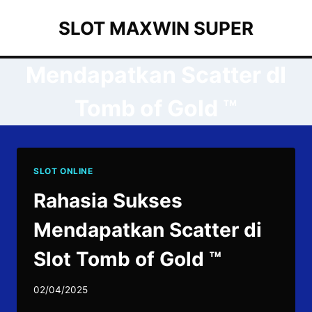
Skip
SLOT MAXWIN SUPER
to
content
Mendapatkan Scatter dI
Tomb of Gold ™
SLOT ONLINE
Rahasia Sukses
Mendapatkan Scatter di
Slot Tomb of Gold ™
02/04/2025