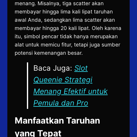
menang. Misalnya, tiga scatter akan
membayar hingga lima kali lipat taruhan
awal Anda, sedangkan lima scatter akan
membayar hingga 20 kali lipat. Oleh karena
itu, simbol pencar tidak hanya merupakan
alat untuk memicu fitur, tetapi juga sumber
potensi kemenangan besar.
Baca Juga:
Slot
Queenie Strategi
Menang Efektif untuk
Pemula dan Pro
Manfaatkan Taruhan
yang Tepat