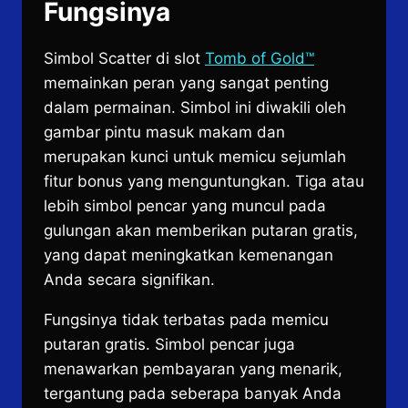
Fungsinya
Simbol Scatter di slot
Tomb of Gold™
memainkan peran yang sangat penting
dalam permainan. Simbol ini diwakili oleh
gambar pintu masuk makam dan
merupakan kunci untuk memicu sejumlah
fitur bonus yang menguntungkan. Tiga atau
lebih simbol pencar yang muncul pada
gulungan akan memberikan putaran gratis,
yang dapat meningkatkan kemenangan
Anda secara signifikan.
Fungsinya tidak terbatas pada memicu
putaran gratis. Simbol pencar juga
menawarkan pembayaran yang menarik,
tergantung pada seberapa banyak Anda