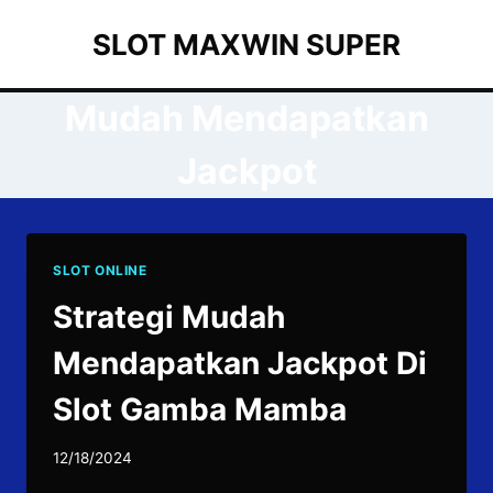
Skip
SLOT MAXWIN SUPER
to
content
Mudah Mendapatkan
Jackpot
SLOT ONLINE
Strategi Mudah
Mendapatkan Jackpot Di
Slot Gamba Mamba
12/18/2024