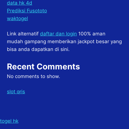
data hk 4d
Prediksi Fusototo
waktogel
Link alternatif
daftar dan login
100% aman
mudah gampang memberikan jackpot besar yang
bisa anda dapatkan di sini.
Recent Comments
No comments to show.
slot qris
togel hk