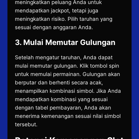
meningkatkan peluang Anda untuk
mendapatkan jackpot, tetapi juga
meningkatkan risiko. Pilih taruhan yang
sesuai dengan anggaran Anda.
3. Mulai Memutar Gulungan
Setelah mengatur taruhan, Anda dapat
mulai memutar gulungan. Klik tombol spin
untuk memulai permainan. Gulungan akan
berputar dan berhenti secara acak,
menampilkan kombinasi simbol. Jika Anda
mendapatkan kombinasi yang sesuai
dengan tabel pembayaran, Anda akan
menerima kemenangan sesuai nilai simbol
tersebut.