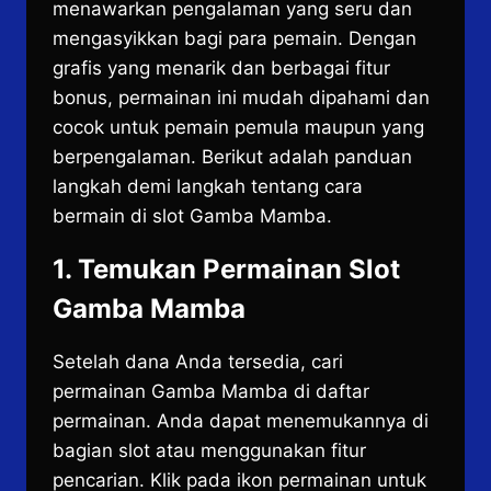
menawarkan pengalaman yang seru dan
mengasyikkan bagi para pemain. Dengan
grafis yang menarik dan berbagai fitur
bonus, permainan ini mudah dipahami dan
cocok untuk pemain pemula maupun yang
berpengalaman. Berikut adalah panduan
langkah demi langkah tentang cara
bermain di slot Gamba Mamba.
1. Temukan Permainan Slot
Gamba Mamba
Setelah dana Anda tersedia, cari
permainan Gamba Mamba di daftar
permainan. Anda dapat menemukannya di
bagian slot atau menggunakan fitur
pencarian. Klik pada ikon permainan untuk