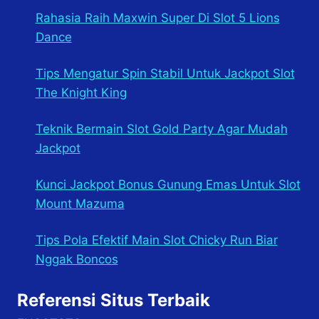
Rahasia Raih Maxwin Super Di Slot 5 Lions
Dance
Tips Mengatur Spin Stabil Untuk Jackpot Slot
The Knight King
Teknik Bermain Slot Gold Party Agar Mudah
Jackpot
Kunci Jackpot Bonus Gunung Emas Untuk Slot
Mount Mazuma
Tips Pola Efektif Main Slot Chicky Run Biar
Nggak Boncos
Referensi Situs Terbaik