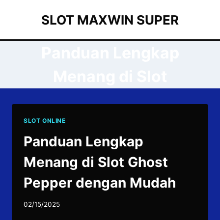
Skip
SLOT MAXWIN SUPER
to
content
Panduan Lengkap
Menang di Slot
SLOT ONLINE
Panduan Lengkap
Menang di Slot Ghost
Pepper dengan Mudah
02/15/2025