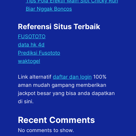
Tips Pola Efektif Main Slot Chicky Run
Biar Nggak Boncos
Referensi Situs Terbaik
FUSOTOTO
data hk 4d
Prediksi Fusototo
waktogel
Link alternatif
daftar dan login
100%
aman mudah gampang memberikan
jackpot besar yang bisa anda dapatkan
di sini.
Recent Comments
No comments to show.