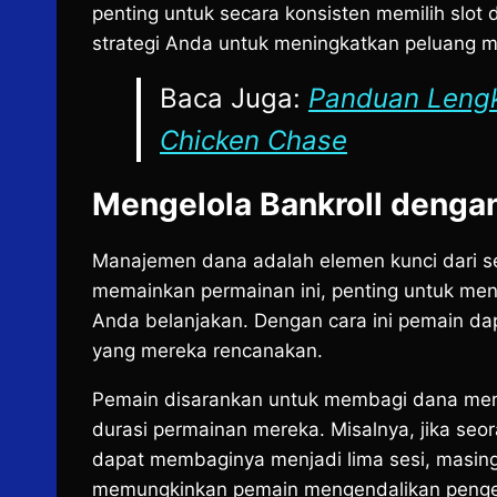
penting untuk secara konsisten memilih slot
strategi Anda untuk meningkatkan peluang 
Baca Juga:
Panduan Lengka
Chicken Chase
Mengelola Bankroll dengan
Manajemen dana adalah elemen kunci dari se
memainkan permainan ini, penting untuk me
Anda belanjakan. Dengan cara ini pemain da
yang mereka rencanakan.
Pemain disarankan untuk membagi dana mere
durasi permainan mereka. Misalnya, jika seo
dapat membaginya menjadi lima sesi, masing
memungkinkan pemain mengendalikan pengel