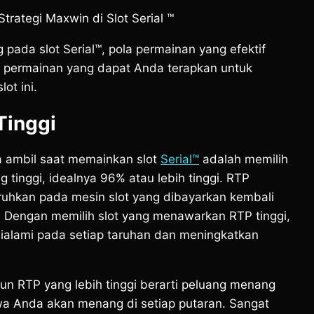
da slot Serial™, pola permainan yang efektif
la permainan yang dapat Anda terapkan untuk
ot ini.
Tinggi
a ambil saat memainkan slot
Serial™
adalah memilih
 tinggi, idealnya 96% atau lebih tinggi. RTP
uhkan pada mesin slot yang dibayarkan kembali
 Dengan memilih slot yang menawarkan RTP tinggi,
ialami pada setiap taruhan dan meningkatkan
 RTP yang lebih tinggi berarti peluang menang
ahwa Anda akan menang di setiap putaran. Sangat