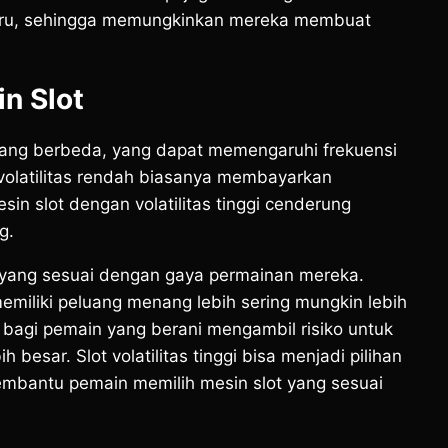
buru, sehingga memungkinkan mereka membuat
n Slot
as yang berbeda, yang dapat memengaruhi frekuensi
volatilitas rendah biasanya membayarkan
in slot dengan volatilitas tinggi cenderung
g.
s yang sesuai dengan gaya permainan mereka.
miliki peluang menang lebih sering mungkin lebih
, bagi pemain yang berani mengambil risiko untuk
sar. Slot volatilitas tinggi bisa menjadi pilihan
mbantu pemain memilih mesin slot yang sesuai