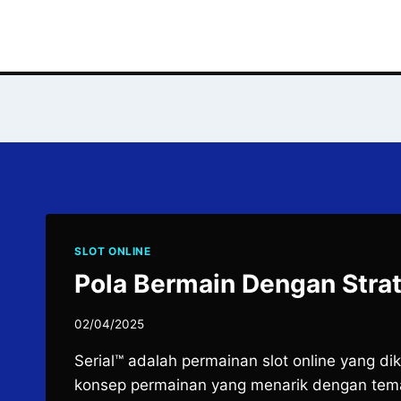
Skip
to
content
SLOT ONLINE
Pola Bermain Dengan Strate
02/04/2025
Serial™ adalah permainan slot online yang d
konsep permainan yang menarik dengan tema