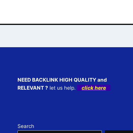
NEED BACKLINK HIGH QUALITY and
RELEVANT ?
let us help.
click here
Search