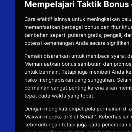
Mempelajari Taktik Bonus 
Cara efektif lainnya untuk meningkatkan pel
memanfaatkan berbagai bonus dan fitur khus
tambahan seperti putaran gratis, pengali, d
potensi kemenangan Anda secara signifikan.
Pemain disarankan untuk membaca syarat dan
Memanfaatkan bonus sambutan dan promosi 
untuk bermain. Tetapi juga memberi Anda k
risiko menghabiskan uang sungguhan. Selain i
permainan sangat penting karena akan mem
tepat pada waktu yang tepat.
Dengan mengikuti empat pola permainan di a
Maxwin mereka di Slot Serial™. Keberhasilan
keberuntungan tetapi juga pada penerapan s