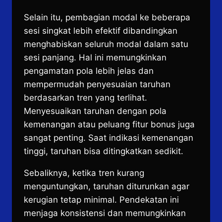
Selain itu, pembagian modal ke beberapa
sesi singkat lebih efektif dibandingkan
menghabiskan seluruh modal dalam satu
sesi panjang. Hal ini memungkinkan
pengamatan pola lebih jelas dan
mempermudah penyesuaian taruhan
berdasarkan tren yang terlihat.
Menyesuaikan taruhan dengan pola
kemenangan atau peluang fitur bonus juga
sangat penting. Saat indikasi kemenangan
tinggi, taruhan bisa ditingkatkan sedikit.
Sebaliknya, ketika tren kurang
menguntungkan, taruhan diturunkan agar
kerugian tetap minimal. Pendekatan ini
menjaga konsistensi dan memungkinkan