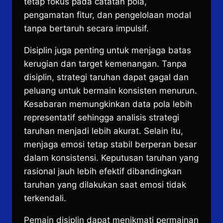
tetap fokus pada catatan pola,
pengamatan fitur, dan pengelolaan modal
tanpa bertaruh secara impulsif.
Disiplin juga penting untuk menjaga batas
kerugian dan target kemenangan. Tanpa
disiplin, strategi taruhan dapat gagal dan
peluang untuk bermain konsisten menurun.
Kesabaran memungkinkan data pola lebih
representatif sehingga analisis strategi
taruhan menjadi lebih akurat. Selain itu,
menjaga emosi tetap stabil berperan besar
dalam konsistensi. Keputusan taruhan yang
rasional jauh lebih efektif dibandingkan
taruhan yang dilakukan saat emosi tidak
terkendali.
Pemain disiplin dapat menikmati permainan