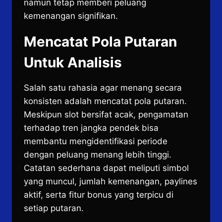
namun tetap memberi peluang
kemenangan signifikan.
Mencatat Pola Putaran
Untuk Analisis
Salah satu rahasia agar menang secara
konsisten adalah mencatat pola putaran.
Meskipun slot bersifat acak, pengamatan
terhadap tren jangka pendek bisa
membantu mengidentifikasi periode
dengan peluang menang lebih tinggi.
Catatan sederhana dapat meliputi simbol
yang muncul, jumlah kemenangan, paylines
aktif, serta fitur bonus yang terpicu di
setiap putaran.