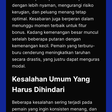
dengan lebih nyaman, mengurangi risiko
kerugian, dan peluang menang tetap
optimal. Kesabaran juga berperan dalam
menunggu momen terbaik untuk fitur
bonus. Kadang kemenangan besar muncul
setelah beberapa putaran dengan
kemenangan kecil. Pemain yang terburu-
buru cenderung meningkatkan taruhan
secara drastis, yang justru dapat menguras
modal.
Kesalahan Umum Yang
Harus Dihindari
Beberapa kesalahan sering terjadi pada
pemain yang ingin konsisten menang, dan