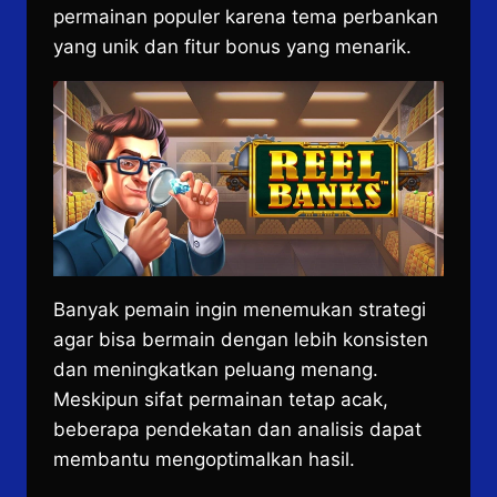
permainan populer karena tema perbankan
yang unik dan fitur bonus yang menarik.
Banyak pemain ingin menemukan strategi
agar bisa bermain dengan lebih konsisten
dan meningkatkan peluang menang.
Meskipun sifat permainan tetap acak,
beberapa pendekatan dan analisis dapat
membantu mengoptimalkan hasil.