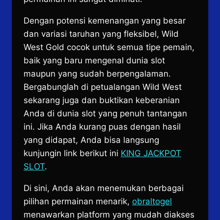
Dengan potensi kemenangan yang besar
dan variasi taruhan yang fleksibel, Wild
West Gold cocok untuk semua tipe pemain,
baik yang baru mengenal dunia slot
maupun yang sudah berpengalaman.
Bergabunglah di petualangan Wild West
sekarang juga dan buktikan keberanian
Anda di dunia slot yang penuh tantangan
ini. Jika Anda kurang puas dengan hasil
yang didapat, Anda bisa langsung
kunjungin link berikut ini
KING JACKPOT
SLOT
.
Di sini, Anda akan menemukan berbagai
pilihan permainan menarik,
obraltogel
menawarkan platform yang mudah diakses