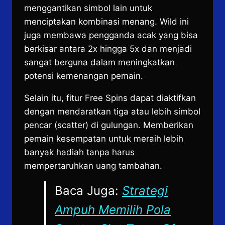
menggantikan simbol lain untuk
menciptakan kombinasi menang. Wild ini
juga membawa pengganda acak yang bisa
berkisar antara 2x hingga 5x dan menjadi
sangat berguna dalam meningkatkan
potensi kemenangan pemain.
Selain itu, fitur Free Spins dapat diaktifkan
dengan mendaratkan tiga atau lebih simbol
pencar (scatter) di gulungan. Memberikan
pemain kesempatan untuk meraih lebih
banyak hadiah tanpa harus
mempertaruhkan uang tambahan.
Baca Juga:
Strategi
Ampuh Memilih Pola