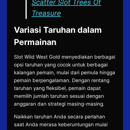
Scatter Slot Trees Of
Treasure
Variasi Taruhan dalam
Permainan
Slot Wild West Gold menyediakan berbagai
opsi taruhan yang cocok untuk berbagai
kalangan pemain, mulai dari pemula hingga
pemain berpengalaman. Dengan rentang
taruhan yang fleksibel, pemain dapat
memilih jumlah taruhan sesuai dengan
anggaran dan strategi masing-masing.
Naikkan taruhan Anda secara perlahan
saat Anda merasa keberuntungan mulai