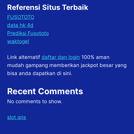
Referensi Situs Terbaik
FUSOTOTO
data hk 4d
Prediksi Fusototo
waktogel
Link alternatif
daftar dan login
100% aman
mudah gampang memberikan jackpot besar yang
bisa anda dapatkan di sini.
Recent Comments
No comments to show.
slot qris