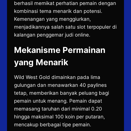
berhasil memikat perhatian pemain dengan
kombinasi tema menarik dan potensi.
Kemenangan yang menggiurkan,
menjadikannya salah satu slot terpopuler di
kalangan penggemar judi online.​
Mekanisme Permainan
yang Menarik
Wild West Gold dimainkan pada lima
gulungan dan menawarkan 40 paylines
tetap, memberikan banyak peluang bagi
pemain untuk menang. Pemain dapat
memasang taruhan dari minimal 0.20
hingga maksimal 100 koin per putaran,
mencakup berbagai tipe pemain.