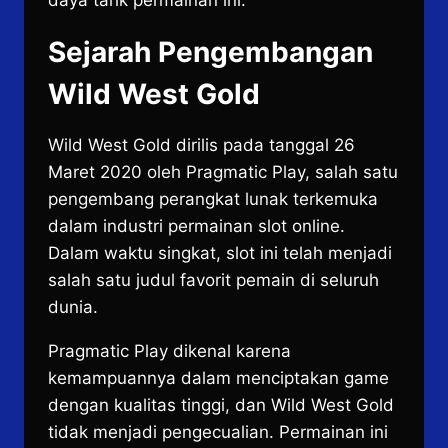
daya tarik permainan ini.
Sejarah Pengembangan
Wild West Gold
Wild West Gold dirilis pada tanggal 26
Maret 2020 oleh Pragmatic Play, salah satu
pengembang perangkat lunak terkemuka
dalam industri permainan slot online.
Dalam waktu singkat, slot ini telah menjadi
salah satu judul favorit pemain di seluruh
dunia.
Pragmatic Play dikenal karena
kemampuannya dalam menciptakan game
dengan kualitas tinggi, dan Wild West Gold
tidak menjadi pengecualian. Permainan ini