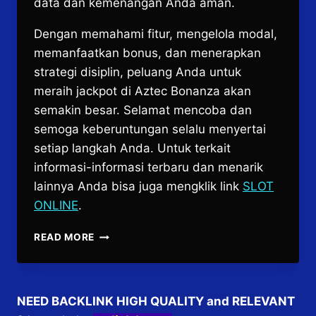
data dan kemenangan Anda aman.
Dengan memahami fitur, mengelola modal,
memanfaatkan bonus, dan menerapkan
strategi disiplin, peluang Anda untuk
meraih jackpot di Aztec Bonanza akan
semakin besar. Selamat mencoba dan
semoga keberuntungan selalu menyertai
setiap langkah Anda. Untuk terkait
informasi-informasi terbaru dan menarik
lainnya Anda bisa juga mengklik link
SLOT
ONLINE
.
PANDUAN
READ MORE
SUKSES
JACKPOT
MAIN
SLOT
NEED BACKLINK HIGH QUALITY and RELEVANT
AZTEC