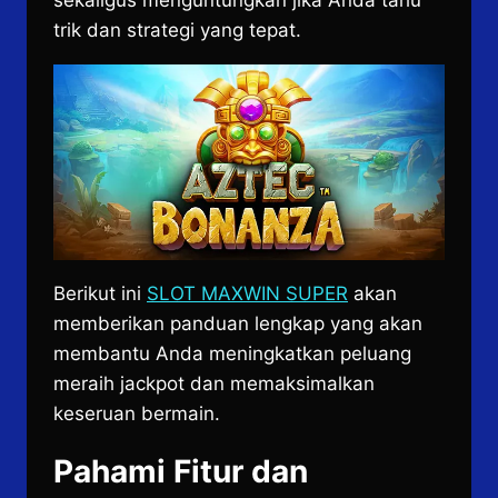
sekaligus menguntungkan jika Anda tahu
trik dan strategi yang tepat.
Berikut ini
SLOT MAXWIN SUPER
akan
memberikan panduan lengkap yang akan
membantu Anda meningkatkan peluang
meraih jackpot dan memaksimalkan
keseruan bermain.
Pahami Fitur dan