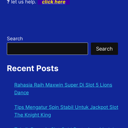
?
let us help.
click here
BONANZA
Search
Search
Recent Posts
Rahasia Raih Maxwin Super Di Slot 5 Lions
Dance
Tips Mengatur Spin Stabil Untuk Jackpot Slot
The Knight King