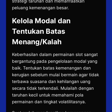
strategi taruhan dan memanfaatkan
peluang kemenangan besar.
Kelola Modal dan
Tentukan Batas
Menang/Kalah
Keberhasilan dalam permainan slot sangat
bergantung pada pengelolaan modal yang
baik. Tentukan batas kemenangan dan
kerugian sebelum mulai bermain agar tidak
terbawa suasana dan kehilangan uang
secara tidak terkendali. Mulailah dengan
taruhan kecil untuk memahami pola
permainan dan tingkat volatilitasnya.