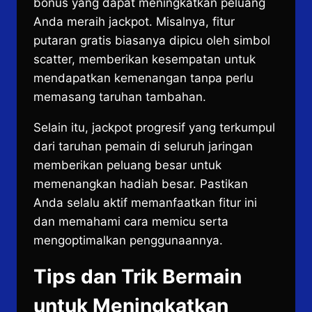
bonus yang dapat meningkatkan peluang
Anda meraih jackpot. Misalnya, fitur
putaran gratis biasanya dipicu oleh simbol
scatter, memberikan kesempatan untuk
mendapatkan kemenangan tanpa perlu
memasang taruhan tambahan.
Selain itu, jackpot progresif yang terkumpul
dari taruhan pemain di seluruh jaringan
memberikan peluang besar untuk
memenangkan hadiah besar. Pastikan
Anda selalu aktif memanfaatkan fitur ini
dan memahami cara memicu serta
mengoptimalkan penggunaannya.
Tips dan Trik Bermain
untuk Meningkatkan