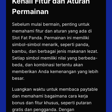
Kenali Fitur dan Aturan
Permainan
Sebelum mulai bermain, penting untuk
memahami fitur dan aturan yang ada di
Slot Fat Panda. Permainan ini memiliki
simbol-simbol menarik, seperti panda,
bambu, dan berbagai jenis makanan lezat.
Setiap simbol memiliki nilai yang berbeda-
beda, dan kombinasi tertentu akan
memberikan Anda kemenangan yang lebih
besar.
Luangkan waktu untuk membaca paytable
dan memahami bagaimana cara kerja
bonus dan fitur khusus, seperti putaran
gratis dan pengganda. Dengan