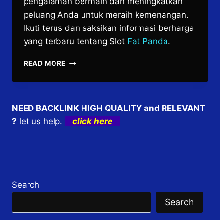
pengalaman bermain dan meningkatkan
peluang Anda untuk meraih kemenangan.
Ikuti terus dan saksikan informasi berharga
yang terbaru tentang Slot
Fat Panda
.
KUNCI
READ MORE
SUKSES
MENGHADAPI
TANTANGAN
BERMAIN
NEED BACKLINK HIGH QUALITY and RELEVANT
DI
?
let us help.
click here
SLOT
FAT
PANDA
Search
Search