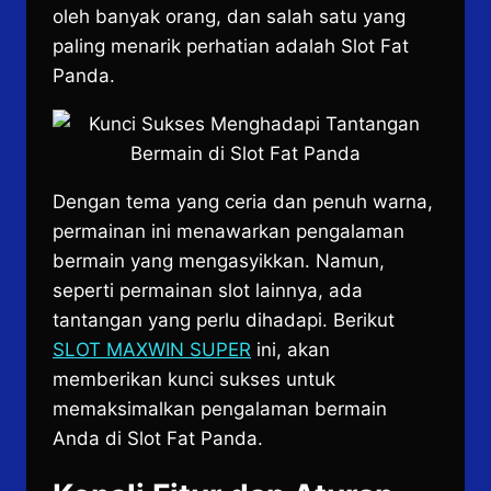
oleh banyak orang, dan salah satu yang
paling menarik perhatian adalah Slot Fat
Panda.
Dengan tema yang ceria dan penuh warna,
permainan ini menawarkan pengalaman
bermain yang mengasyikkan. Namun,
seperti permainan slot lainnya, ada
tantangan yang perlu dihadapi. Berikut
SLOT MAXWIN SUPER
ini, akan
memberikan kunci sukses untuk
memaksimalkan pengalaman bermain
Anda di Slot Fat Panda.