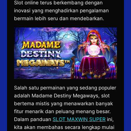
Slot online terus berkembang dengan
inovasi yang menghadirkan pengalaman
bermain lebih seru dan mendebarkan.
Salah satu permainan yang sedang populer
adalah Madame Destiny Megaways, slot
bertema mistis yang menawarkan banyak
fitur menarik dan peluang menang besar.
Dalam panduan
SLOT MAXWIN SUPER
ini,
kita akan membahas secara lengkap mulai