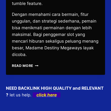
tumble feature.
Dengan memahami cara bermain, fitur
unggulan, dan strategi sederhana, pemain
bisa menikmati permainan dengan lebih
maksimal. Bagi penggemar slot yang
mencari hiburan sekaligus peluang menang
besar, Madame Destiny Megaways layak
dicoba.
PANDUAN
READ MORE
LENGKAP
SLOT
MADAME
DESTINY
NEED BACKLINK HIGH QUALITY and RELEVANT
MEGAWAYS
?
let us help.
click here