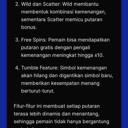
Wild dan Scatter: Wild membantu
membentuk kombinasi kemenangan,
sementara Scatter memicu putaran
bonus.
Free Spins: Pemain bisa mendapatkan
putaran gratis dengan pengali
kemenangan meningkat hingga x10.
Tumble Feature: Simbol kemenangan
akan hilang dan digantikan simbol baru,
memberikan kesempatan menang
berturut-turut.
Fitur-fitur ini membuat setiap putaran
terasa lebih dinamis dan menantang,
sehingga pemain tidak hanya bergantung