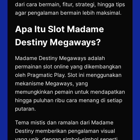
dari cara bermain, fitur, strategi, hingga tips
agar pengalaman bermain lebih maksimal.
Apa Itu Slot Madame
Destiny Megaways?
Madame Destiny Megaways adalah
permainan slot online yang dikembangkan
oleh Pragmatic Play. Slot ini menggunakan
mekanisme Megaways, yang
memungkinkan pemain untuk mendapatkan
hingga puluhan ribu cara menang di setiap
putaran.
Tema mistis dan ramalan dari Madame
Destiny memberikan pengalaman visual
yang unik, dengan simbol-simbol seperti