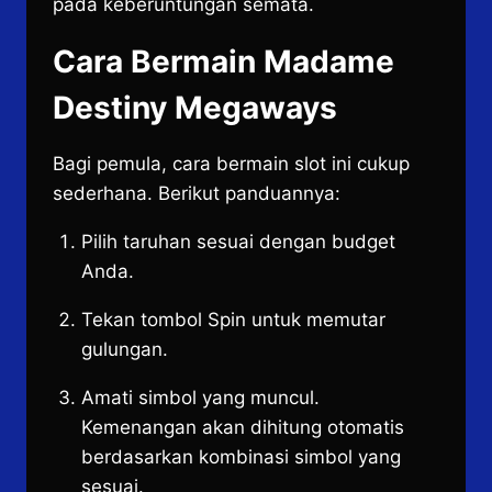
pada keberuntungan semata.
Cara Bermain Madame
Destiny Megaways
Bagi pemula, cara bermain slot ini cukup
sederhana. Berikut panduannya:
Pilih taruhan sesuai dengan budget
Anda.
Tekan tombol Spin untuk memutar
gulungan.
Amati simbol yang muncul.
Kemenangan akan dihitung otomatis
berdasarkan kombinasi simbol yang
sesuai.