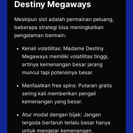
Destiny Megaways
Meskipun slot adalah permainan peluang,
beberapa strategi bisa meningkatkan
pengalaman bermain:
Kenali volatilitas: Madame Destiny
Megaways memiliki volatilitas tinggi,
artinya kemenangan besar jarang
muncul tapi potensinya besar.
Manfaatkan free spins: Putaran gratis
sering kali memberikan pengali
kemenangan yang besar.
Atur modal dengan bijak: Jangan
tergoda bertaruh terlalu besar hanya
untuk mengejar kemenangan.