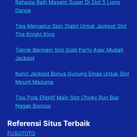
Rahasia Raih Maxwin Super Di Slot 5 Lions
Dance
Tips Mengatur Spin Stabil Untuk Jackpot Slot
The Knight King
Teknik Bermain Slot Gold Party Agar Mudah
Jackpot
Kunci Jackpot Bonus Gunung Emas Untuk Slot
Mount Mazuma
Tips Pola Efektif Main Slot Chicky Run Biar
Nggak Boncos
Referensi Situs Terbaik
FUSOTOTO