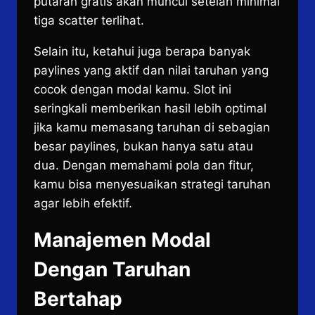
putaran gratis akan muncul setelah minimal
tiga scatter terlihat.
Selain itu, ketahui juga berapa banyak
paylines yang aktif dan nilai taruhan yang
cocok dengan modal kamu. Slot ini
seringkali memberikan hasil lebih optimal
jika kamu memasang taruhan di sebagian
besar paylines, bukan hanya satu atau
dua. Dengan memahami pola dan fitur,
kamu bisa menyesuaikan strategi taruhan
agar lebih efektif.
Manajemen Modal
Dengan Taruhan
Bertahap