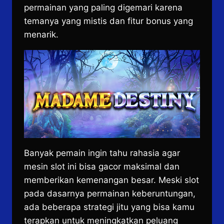
permainan yang paling digemari karena
temanya yang mistis dan fitur bonus yang
menarik.
Banyak pemain ingin tahu rahasia agar
mesin slot ini bisa gacor maksimal dan
memberikan kemenangan besar. Meski slot
pada dasarnya permainan keberuntungan,
ada beberapa strategi jitu yang bisa kamu
terapkan untuk meningkatkan peluang