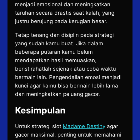
menjadi emosional dan meningkatkan
taruhan secara drastis saat kalah, yang
justru berujung pada kerugian besar.
Tetap tenang dan disiplin pada strategi
yang sudah kamu buat. Jika dalam
beberapa putaran kamu belum
mendapatkan hasil memuaskan,
beristirahatlah sejenak atau coba waktu
bermain lain. Pengendalian emosi menjadi
kunci agar kamu bisa bermain lebih lama
dan meningkatkan peluang gacor.
Kesimpulan
Untuk strategi slot
Madame Destiny
agar
gacor maksimal, penting untuk memahami