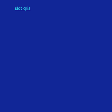
slot qris