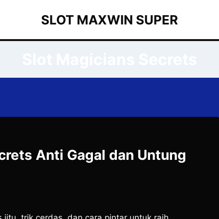
SLOT MAXWIN SUPER
Slot Magicians Secrets
ecrets Anti Gagal dan Untung
 jitu, trik cerdas, dan cara pintar untuk raih