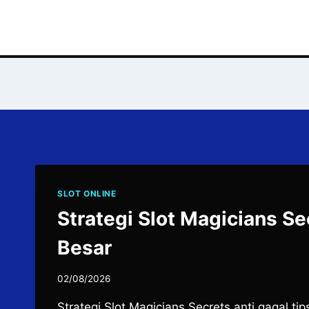
Skip
to
content
SLOT ONLINE
Strategi Slot Magicians S
Besar
02/08/2026
Strategi Slot Magicians Secrets anti gagal tips