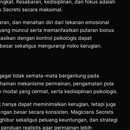
gkat. Kesabaran, kedisiplinan, dan fokus adalah
s Secrets secara maksimal.
aran, dan menahan diri dari tekanan emosional
 yang muncul serta memanfaatkan putaran bonus
nasikan dengan kontrol psikologis dapat
sar sekaligus mengurangi risiko kerugian.
 gagal tidak semata-mata bergantung pada
ahaman mekanisme permainan, pengamatan pola
 modal yang cermat, serta kedisiplinan psikologis.
 hanya dapat meminimalkan kerugian, tetapi juga
an besar secara konsisten. Magicians Secrets
bur sekaligus peluang keuntungan, dan strategi
 panduan realistis agar permainan lebih