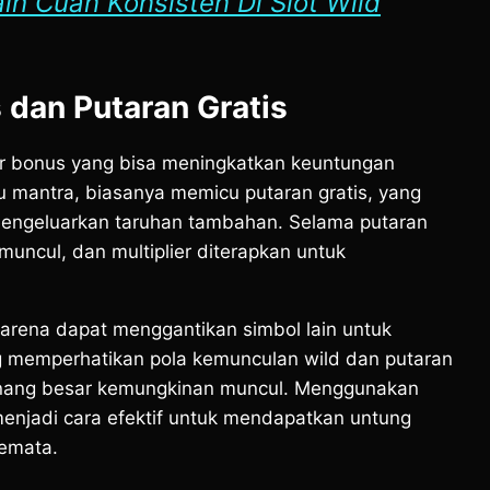
aih Cuan Konsisten Di Slot Wild
 dan Putaran Gratis
ur bonus yang bisa meningkatkan keuntungan
uku mantra, biasanya memicu putaran gratis, yang
ngeluarkan taruhan tambahan. Selama putaran
g muncul, dan multiplier diterapkan untuk
karena dapat menggantikan simbol lain untuk
memperhatikan pola kemunculan wild dan putaran
enang besar kemungkinan muncul. Menggunakan
 menjadi cara efektif untuk mendapatkan untung
emata.