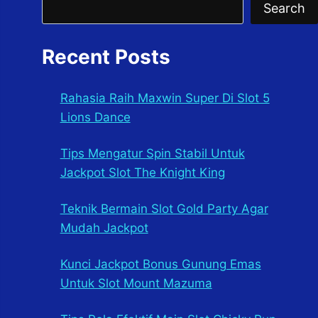
Search
Recent Posts
Rahasia Raih Maxwin Super Di Slot 5
Lions Dance
Tips Mengatur Spin Stabil Untuk
Jackpot Slot The Knight King
Teknik Bermain Slot Gold Party Agar
Mudah Jackpot
Kunci Jackpot Bonus Gunung Emas
Untuk Slot Mount Mazuma