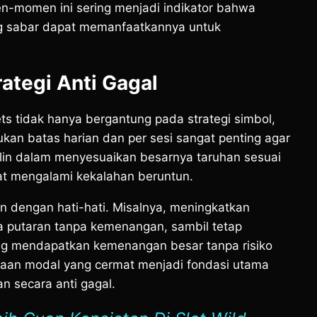
en-momen ini sering menjadi indikator bahwa
ng sabar dapat memanfaatkannya untuk
ategi Anti Gagal
s tidak hanya bergantung pada strategi simbol,
kan batas harian dan per sesi sangat penting agar
iplin dalam menyesuaikan besarnya taruhan sesuai
aat mengalami kekalahan beruntun.
kan dengan hati-hati. Misalnya, meningkatkan
pa putaran tanpa kemenangan, sambil tetap
g mendapatkan kemenangan besar tanpa risiko
olaan modal yang cermat menjadi fondasi utama
an secara anti gagal.