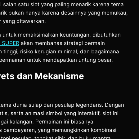
 salah satu slot yang paling menarik karena tema
tarik bukan hanya karena desainnya yang memukau,
r yang ditawarkan.
an untuk memaksimalkan keuntungan, dibutuhkan
 SUPER
akan membahas strategi bermain
 tinggi, risiko kerugian minimal, dan bagaimana
 permainan untuk mendapatkan untung besar.
rets dan Mekanisme
 tema dunia sulap dan pesulap legendaris. Dengan
, serta animasi simbol yang interaktif, slot ini
agai kalangan. Permainan ini biasanya
is pembayaran, yang memungkinkan kombinasi
opi pesulap, tongkat sihir, dan buku mantra