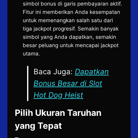
simbol bonus di garis pembayaran aktif.
Fitur ini memberikan Anda kesempatan
untuk memenangkan salah satu dari
tiga jackpot progresif. Semakin banyak
simbol yang Anda dapatkan, semakin
besar peluang untuk mencapai jackpot
utama.
Baca Juga:
Dapatkan
Bonus Besar di Slot
Hot Dog Heist
Pilih Ukuran Taruhan
yang Tepat