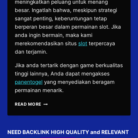
meningkatkan peluang untuk menang
besar.​ Ingatlah bahwa, meskipun strategi
sangat penting, keberuntungan tetap
berperan besar dalam permainan slot. Jika
anda ingin bermain, maka kami
merekomendasikan situs
slot
terpercaya
dan terjamin.
Jika anda tertarik dengan game berkualitas
tinggi lainnya, Anda dapat mengakses
panentogel
yang menyediakan beragam
permainan menarik.
TRIK
READ MORE
AMPUH
AGAR
MENANG
BESAR
NEED BACKLINK HIGH QUALITY and RELEVANT
DI