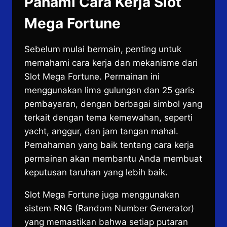
Pahami Cara Kerja Slot
Mega Fortune
Sebelum mulai bermain, penting untuk
memahami cara kerja dan mekanisme dari
Slot Mega Fortune. Permainan ini
menggunakan lima gulungan dan 25 garis
pembayaran, dengan berbagai simbol yang
terkait dengan tema kemewahan, seperti
yacht, anggur, dan jam tangan mahal.
Pemahaman yang baik tentang cara kerja
permainan akan membantu Anda membuat
keputusan taruhan yang lebih baik.
Slot Mega Fortune juga menggunakan
sistem RNG (Random Number Generator)
yang memastikan bahwa setiap putaran