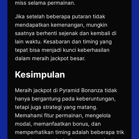
miss selama permainan.
Jika setelah beberapa putaran tidak
mendapatkan kemenangan, mungkin
saatnya berhenti sejenak dan kembali di
lain waktu. Kesabaran dan timing yang
tepat bisa menjadi kunci keberhasilan
dalam meraih jackpot besar.
Kesimpulan
Meraih jackpot di Pyramid Bonanza tidak
hanya bergantung pada keberuntungan,
tetapi juga strategi yang matang.
Memahami fitur permainan, mengelola
modal, memanfaatkan bonus, dan
memperhatikan timing adalah beberapa trik