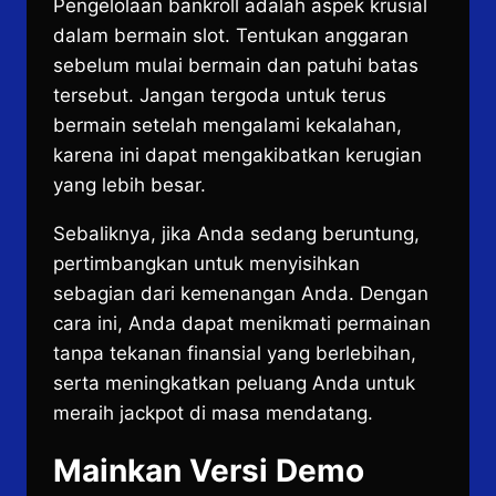
Pengelolaan bankroll adalah aspek krusial
dalam bermain slot. Tentukan anggaran
sebelum mulai bermain dan patuhi batas
tersebut. Jangan tergoda untuk terus
bermain setelah mengalami kekalahan,
karena ini dapat mengakibatkan kerugian
yang lebih besar.
Sebaliknya, jika Anda sedang beruntung,
pertimbangkan untuk menyisihkan
sebagian dari kemenangan Anda. Dengan
cara ini, Anda dapat menikmati permainan
tanpa tekanan finansial yang berlebihan,
serta meningkatkan peluang Anda untuk
meraih jackpot di masa mendatang.
Mainkan Versi Demo