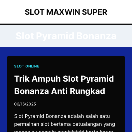
Skip
SLOT MAXWIN SUPER
to
content
Slot Pyramid Bonanza
SLOT ONLINE
Trik Ampuh Slot Pyramid
Bonanza Anti Rungkad
06/16/2025
Slot Pyramid Bonanza adalah salah satu
permainan slot bertema petualangan yang