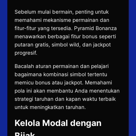
Sebelum mulai bermain, penting untuk
memahami mekanisme permainan dan
fitur-fitur yang tersedia. Pyramid Bonanza
menawarkan berbagai fitur bonus seperti
putaran gratis, simbol wild, dan jackpot
progresif.
Bacalah aturan permainan dan pelajari
bagaimana kombinasi simbol tertentu
memicu bonus atau jackpot. Memahami
pola ini akan membantu Anda menentukan
strategi taruhan dan kapan waktu terbaik
untuk meningkatkan taruhan.
Kelola Modal dengan
Bijak