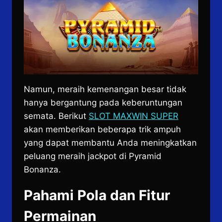
Namun, meraih kemenangan besar tidak
hanya bergantung pada keberuntungan
semata. Berikut
SLOT MAXWIN SUPER
akan memberikan beberapa trik ampuh
yang dapat membantu Anda meningkatkan
peluang meraih jackpot di Pyramid
Bonanza.
Pahami Pola dan Fitur
Permainan