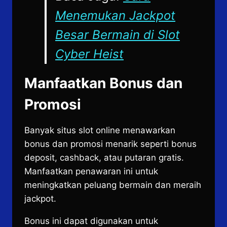
Menemukan Jackpot
Besar Bermain di Slot
Cyber Heist
Manfaatkan Bonus dan
Promosi
Banyak situs slot online menawarkan
bonus dan promosi menarik seperti bonus
deposit, cashback, atau putaran gratis.
Manfaatkan penawaran ini untuk
meningkatkan peluang bermain dan meraih
jackpot.
Bonus ini dapat digunakan untuk