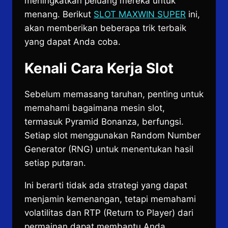
meningkatkan peluang mereka untuk
menang. Berikut
SLOT MAXWIN SUPER
ini,
akan memberikan beberapa trik terbaik
yang dapat Anda coba.
Kenali Cara Kerja Slot
Sebelum memasang taruhan, penting untuk
memahami bagaimana mesin slot,
termasuk Pyramid Bonanza, berfungsi.
Setiap slot menggunakan Random Number
Generator (RNG) untuk menentukan hasil
setiap putaran.
Ini berarti tidak ada strategi yang dapat
menjamin kemenangan, tetapi memahami
volatilitas dan RTP (Return to Player) dari
permainan dapat membantu Anda