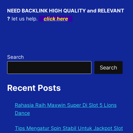
MENINGKATKAN
PELUANG
NEED BACKLINK HIGH QUALITY and RELEVANT
JACKPOT
?
let us help.
click here
DI
SLOT
PYRAMID
BONANZA
Search
Search
Recent Posts
Rahasia Raih Maxwin Super Di Slot 5 Lions
Dance
Tips Mengatur Spin Stabil Untuk Jackpot Slot