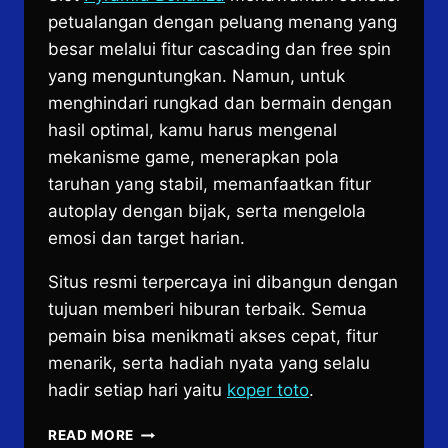
petualangan dengan peluang menang yang
besar melalui fitur cascading dan free spin
yang menguntungkan. Namun, untuk
menghindari rungkad dan bermain dengan
hasil optimal, kamu harus mengenal
mekanisme game, menerapkan pola
taruhan yang stabil, memanfaatkan fitur
autoplay dengan bijak, serta mengelola
emosi dan target harian.
Situs resmi terpercaya ini dibangun dengan
tujuan memberi hiburan terbaik. Semua
pemain bisa menikmati akses cepat, fitur
menarik, serta hadiah nyata yang selalu
hadir setiap hari yaitu
koper toto
.
TRIK
READ MORE