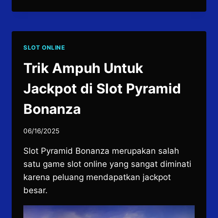
AMPUH
SLOT
PYRAMID
BONANZA
ANTI
SLOT ONLINE
RUNGKAD
Trik Ampuh Untuk
Jackpot di Slot Pyramid
Bonanza
06/16/2025
Slot Pyramid Bonanza merupakan salah
satu game slot online yang sangat diminati
karena peluang mendapatkan jackpot
besar.