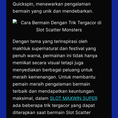
Quickspin, menawarkan pengalaman
bermain yang unik dan mendebarkan.
Dengan tema yang terinspirasi oleh
makhluk supernatural dan festival yang
penuh warna, permainan ini tidak hanya
memikat secara visual tetapi juga
menyediakan berbagai peluang untuk
meraih kemenangan. Untuk membantu
pemain meraih pengalaman bermain
terbaik dan mendapatkan keuntungan
maksimal, dalam
SLOT MAXWIN SUPER
ada beberapa trik tergacor yang dapat
diterapkan saat bermain Slot Scatter