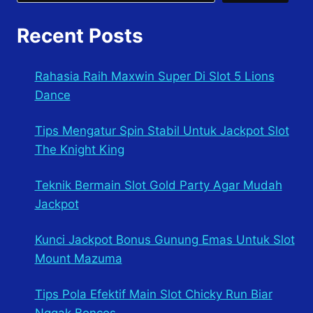
Recent Posts
Rahasia Raih Maxwin Super Di Slot 5 Lions
Dance
Tips Mengatur Spin Stabil Untuk Jackpot Slot
The Knight King
Teknik Bermain Slot Gold Party Agar Mudah
Jackpot
Kunci Jackpot Bonus Gunung Emas Untuk Slot
Mount Mazuma
Tips Pola Efektif Main Slot Chicky Run Biar
Nggak Boncos