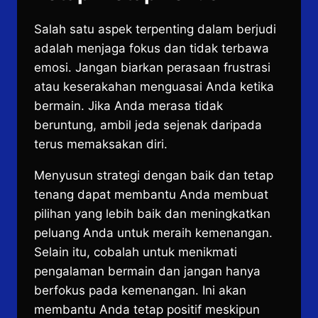
Salah satu aspek terpenting dalam berjudi
adalah menjaga fokus dan tidak terbawa
emosi. Jangan biarkan perasaan frustrasi
atau keserakahan menguasai Anda ketika
bermain. Jika Anda merasa tidak
beruntung, ambil jeda sejenak daripada
terus memaksakan diri.
Menyusun strategi dengan baik dan tetap
tenang dapat membantu Anda membuat
pilihan yang lebih baik dan meningkatkan
peluang Anda untuk meraih kemenangan.
Selain itu, cobalah untuk menikmati
pengalaman bermain dan jangan hanya
berfokus pada kemenangan. Ini akan
membantu Anda tetap positif meskipun