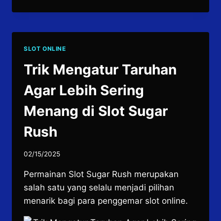
EFEKTIF
MENDAPATKAN
JACKPOT
DI
SLOT
SLOT ONLINE
SUGAR
RUSH
Trik Mengatur Taruhan
Agar Lebih Sering
Menang di Slot Sugar
Rush
02/15/2025
Permainan Slot Sugar Rush merupakan
salah satu yang selalu menjadi pilihan
menarik bagi para penggemar slot online.