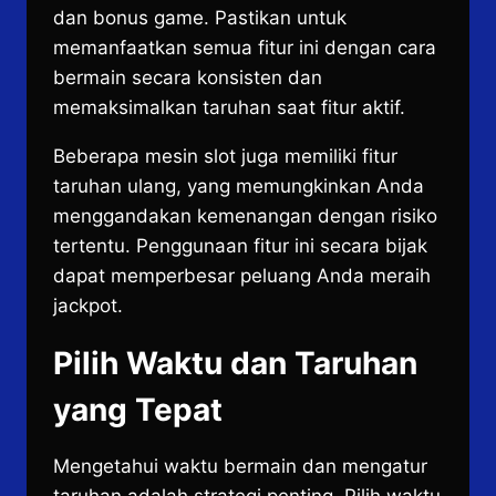
dan bonus game. Pastikan untuk
memanfaatkan semua fitur ini dengan cara
bermain secara konsisten dan
memaksimalkan taruhan saat fitur aktif.
Beberapa mesin slot juga memiliki fitur
taruhan ulang, yang memungkinkan Anda
menggandakan kemenangan dengan risiko
tertentu. Penggunaan fitur ini secara bijak
dapat memperbesar peluang Anda meraih
jackpot.
Pilih Waktu dan Taruhan
yang Tepat
Mengetahui waktu bermain dan mengatur