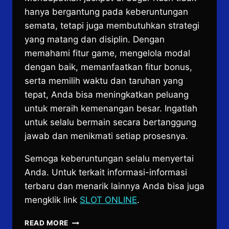
hanya bergantung pada keberuntungan
semata, tetapi juga membutuhkan strategi
yang matang dan disiplin. Dengan
memahami fitur game, mengelola modal
dengan baik, memanfaatkan fitur bonus,
serta memilih waktu dan taruhan yang
tepat, Anda bisa meningkatkan peluang
untuk meraih kemenangan besar. Ingatlah
untuk selalu bermain secara bertanggung
jawab dan menikmati setiap prosesnya.
Semoga keberuntungan selalu menyertai
Anda. Untuk terkait informasi-informasi
terbaru dan menarik lainnya Anda bisa juga
mengklik link
SLOT ONLINE
.
STRATEGI
READ MORE