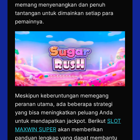
memang menyenangkan dan penuh
tantangan untuk dimainkan setiap para
pemainnya.
Meskipun keberuntungan memegang
peranan utama, ada beberapa strategi
yang bisa meningkatkan peluang Anda
untuk mendapatkan jackpot. Berikut
SLOT
MAXWIN SUPER
akan memberikan
panduan lengkap yang dapat membantu