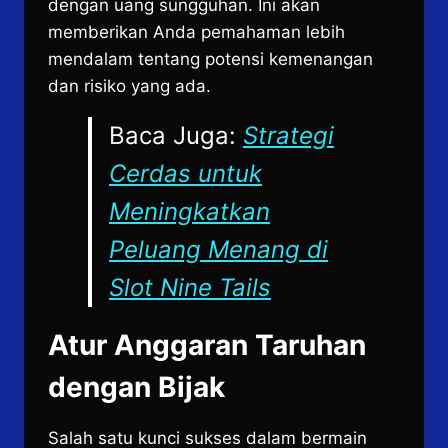
dengan uang sungguhan. Ini akan
memberikan Anda pemahaman lebih
mendalam tentang potensi kemenangan
dan risiko yang ada.
Baca Juga:
Strategi
Cerdas untuk
Meningkatkan
Peluang Menang di
Slot Nine Tails
Atur Anggaran Taruhan
dengan Bijak
Salah satu kunci sukses dalam bermain