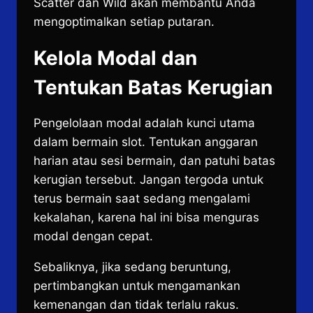
Scatter dan Wild akan membantu Anda
mengoptimalkan setiap putaran.
Kelola Modal dan
Tentukan Batas Kerugian
Pengelolaan modal adalah kunci utama
dalam bermain slot. Tentukan anggaran
harian atau sesi bermain, dan patuhi batas
kerugian tersebut. Jangan tergoda untuk
terus bermain saat sedang mengalami
kekalahan, karena hal ini bisa menguras
modal dengan cepat.
Sebaliknya, jika sedang beruntung,
pertimbangkan untuk mengamankan
kemenangan dan tidak terlalu rakus.