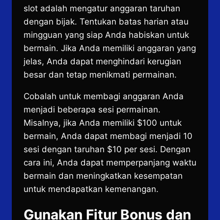
slot adalah mengatur anggaran taruhan
dengan bijak. Tentukan batas harian atau
mingguan yang siap Anda habiskan untuk
bermain. Jika Anda memiliki anggaran yang
jelas, Anda dapat menghindari kerugian
besar dan tetap menikmati permainan.
Cobalah untuk membagi anggaran Anda
menjadi beberapa sesi permainan.
Misalnya, jika Anda memiliki $100 untuk
bermain, Anda dapat membagi menjadi 10
sesi dengan taruhan $10 per sesi. Dengan
cara ini, Anda dapat memperpanjang waktu
bermain dan meningkatkan kesempatan
untuk mendapatkan kemenangan.
Gunakan Fitur Bonus dan