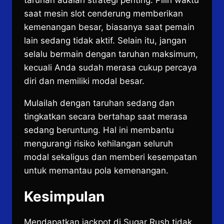
taruhan adalah strategi penting. Pilih waktu
saat mesin slot cenderung memberikan
kemenangan besar, biasanya saat pemain
lain sedang tidak aktif. Selain itu, jangan
selalu bermain dengan taruhan maksimum,
kecuali Anda sudah merasa cukup percaya
diri dan memiliki modal besar.
Mulailah dengan taruhan sedang dan
tingkatkan secara bertahap saat merasa
sedang beruntung. Hal ini membantu
mengurangi risiko kehilangan seluruh
modal sekaligus dan memberi kesempatan
untuk memantau pola kemenangan.
Kesimpulan
Mendapatkan jackpot di Sugar Rush tidak