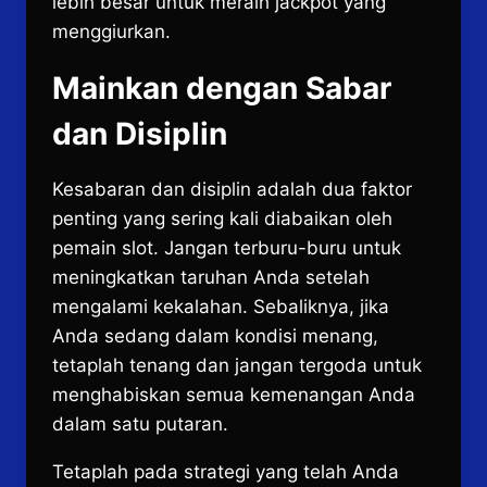
lebih besar untuk meraih jackpot yang
menggiurkan.
Mainkan dengan Sabar
dan Disiplin
Kesabaran dan disiplin adalah dua faktor
penting yang sering kali diabaikan oleh
pemain slot. Jangan terburu-buru untuk
meningkatkan taruhan Anda setelah
mengalami kekalahan. Sebaliknya, jika
Anda sedang dalam kondisi menang,
tetaplah tenang dan jangan tergoda untuk
menghabiskan semua kemenangan Anda
dalam satu putaran.
Tetaplah pada strategi yang telah Anda