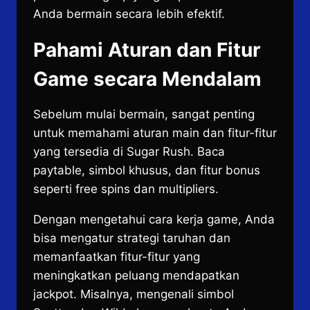
Anda bermain secara lebih efektif.
Pahami Aturan dan Fitur
Game secara Mendalam
Sebelum mulai bermain, sangat penting
untuk memahami aturan main dan fitur-fitur
yang tersedia di Sugar Rush. Baca
paytable, simbol khusus, dan fitur bonus
seperti free spins dan multipliers.
Dengan mengetahui cara kerja game, Anda
bisa mengatur strategi taruhan dan
memanfaatkan fitur-fitur yang
meningkatkan peluang mendapatkan
jackpot. Misalnya, mengenali simbol