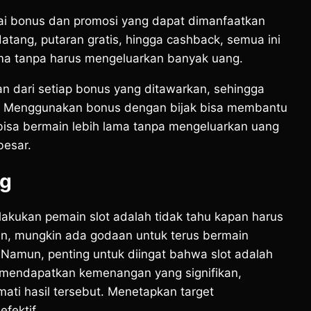
ai bonus dan promosi yang dapat dimanfaatkan
atang, putaran gratis, hingga cashback, semua ini
ama tanpa harus mengeluarkan banyak uang.
 dari setiap bonus yang ditawarkan, sehingga
. Menggunakan bonus dengan bijak bisa membantu
 bisa bermain lebih lama tanpa mengeluarkan uang
besar.
ng
ilakukan pemain slot adalah tidak tahu kapan harus
n, mungkin ada godaan untuk terus bermain
Namun, penting untuk diingat bahwa slot adalah
 mendapatkan kemenangan yang signifikan,
ati hasil tersebut. Menetapkan target
fektif.