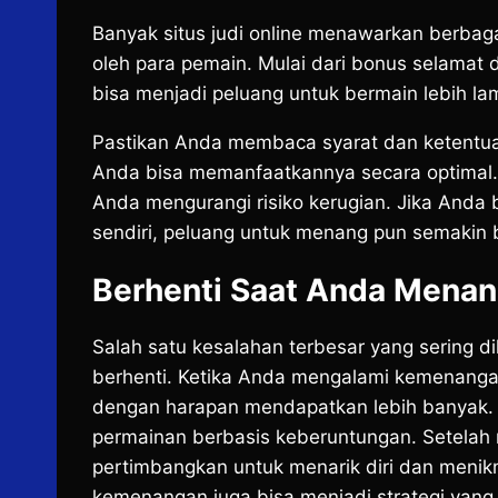
Banyak situs judi online menawarkan berbag
oleh para pemain. Mulai dari bonus selamat d
bisa menjadi peluang untuk bermain lebih l
Pastikan Anda membaca syarat dan ketentuan
Anda bisa memanfaatkannya secara optimal
Anda mengurangi risiko kerugian. Jika Anda
sendiri, peluang untuk menang pun semakin 
Berhenti Saat Anda Mena
Salah satu kesalahan terbesar yang sering d
berhenti. Ketika Anda mengalami kemenanga
dengan harapan mendapatkan lebih banyak. 
permainan berbasis keberuntungan. Setelah
pertimbangkan untuk menarik diri dan menikm
kemenangan juga bisa menjadi strategi yang e