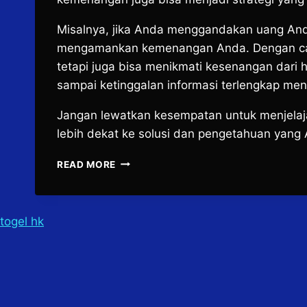
Misalnya, jika Anda menggandakan uang And
mengamankan kemenangan Anda. Dengan cara 
tetapi juga bisa menikmati kesenangan dari h
sampai ketinggalan informasi terlengkap me
Jangan lewatkan kesempatan untuk menjelaja
lebih dekat ke solusi dan pengetahuan yan
CARA
READ MORE
MENGHINDARI
KERUGIAN
BESAR
SAAT
togel hk
BERMAIN
SLOT
SWEETOPIA
ROYALE