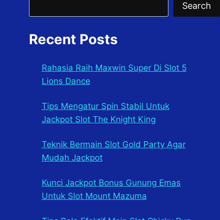
Search
Recent Posts
Rahasia Raih Maxwin Super Di Slot 5
Lions Dance
Tips Mengatur Spin Stabil Untuk
Jackpot Slot The Knight King
Teknik Bermain Slot Gold Party Agar
Mudah Jackpot
Kunci Jackpot Bonus Gunung Emas
Untuk Slot Mount Mazuma