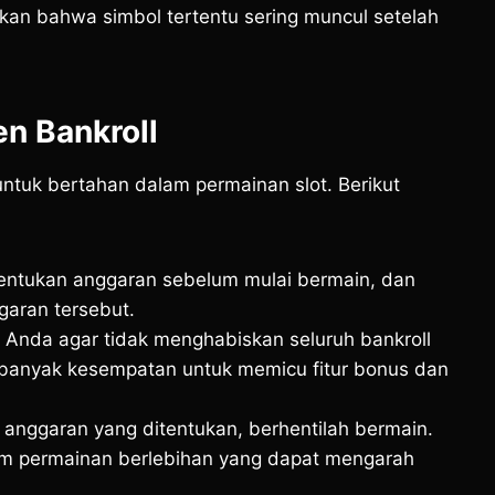
kan bahwa simbol tertentu sering muncul setelah
n Bankroll
ntuk bertahan dalam permainan slot. Berikut
entukan anggaran sebelum mulai bermain, dan
garan tersebut.
 Anda agar tidak menghabiskan seluruh bankroll
h banyak kesempatan untuk memicu fitur bonus dan
 anggaran yang ditentukan, berhentilah bermain.
lam permainan berlebihan yang dapat mengarah