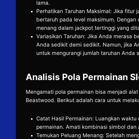
lama.
Perhatikan Taruhan Maksimal: Jika fitur 
bertaruh pada level maksimum. Dengan c
menang dalam jackpot tertinggi yang di
Variasikan Taruhan: Jika Anda merasa b
Anda sedikit demi sedikit. Namun, jika 
untuk mengurangi jumlah taruhan Anda 
Analisis Pola Permainan S
Mengamati pola permainan bisa menjadi alat 
Beastwood. Berikut adalah cara untuk melak
Catat Hasil Permainan: Luangkan waktu u
permainan. Amati kombinasi simbol dan 
Temukan Peluang Menang: Setelah mengu