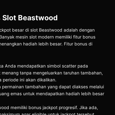
 Slot Beastwood
jackpot besar di slot Beastwood adalah dengan
anyak mesin slot modern memiliki fitur bonus
nangkan hadiah lebih besar. Fitur bonus di
ketika Anda mendapatkan simbol scatter pada
at menang tanpa mengeluarkan taruhan tambahan,
periode ini akan dikalikan.
 permainan tambahan yang dapat diakses melalui
eluang emas untuk mendapatkan hadiah lebih besar
wood memiliki bonus jackpot progresif. Jika ada,
aksimum agar eligible untuk jackpot tersebut.