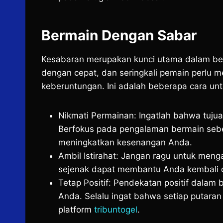
Bermain Dengan Sabar
Kesabaran merupakan kunci utama dalam berm
dengan cepat, dan seringkali pemain perlu
keberuntungan. Ini adalah beberapa cara u
Nikmati Permainan: Ingatlah bahwa tuj
Berfokus pada pengalaman bermain seb
meningkatkan kesenangan Anda.
Ambil Istirahat: Jangan ragu untuk mengam
sejenak dapat membantu Anda kembali de
Tetap Positif: Pendekatan positif dala
Anda. Selalu ingat bahwa setiap putara
platform
tribuntogel
.