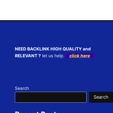
NEED BACKLINK HIGH QUALITY and
RELEVANT ?
let us help.
click here
Search
Search