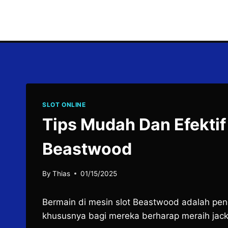
Skip
to
content
SLOT ONLINE
Tips Mudah Dan Efektif 
Beastwood
By
Thias
01/15/2025
Bermain di mesin slot Beastwood adalah pe
khususnya bagi mereka berharap meraih jack