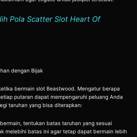
lih Pola Scatter Slot Heart Of
 ketika bermain slot Beastwood. Mengatur berapa
setiap putaran dapat mempengaruhi peluang Anda
egi taruhan yang bisa diterapkan:
bermain, tentukan batas taruhan yang sesuai
k melebihi batas ini agar tetap dapat bermain lebih