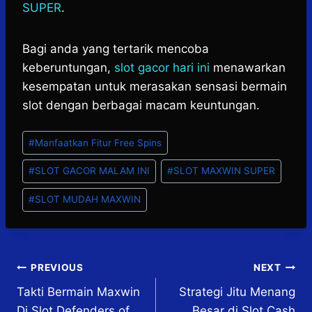
SUPER
.
Bagi anda yang tertarik mencoba
keberuntungan,
slot gacor hari ini
menawarkan
kesempatan untuk merasakan sensasi bermain
slot dengan berbagai macam keuntungan.
Post
#
Manfaatkan Fitur Free Spins
Tags:
#
SLOT GACOR MALAM INI
#
SLOT MAXWIN SUPER
#
SLOT MUDAH MAXWIN
Post
PREVIOUS
NEXT
Takti Bermain Maxwin
Strategi Jitu Menang
navigation
Di Slot Defenders of
Besar di Slot Cash