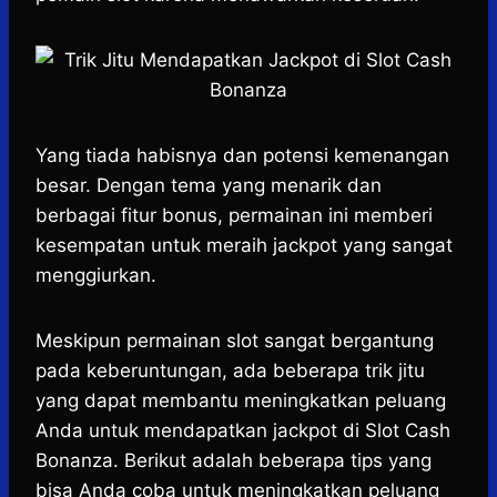
Yang tiada habisnya dan potensi kemenangan
besar. Dengan tema yang menarik dan
berbagai fitur bonus, permainan ini memberi
kesempatan untuk meraih jackpot yang sangat
menggiurkan.
Meskipun permainan slot sangat bergantung
pada keberuntungan, ada beberapa trik jitu
yang dapat membantu meningkatkan peluang
Anda untuk mendapatkan jackpot di Slot Cash
Bonanza. Berikut adalah beberapa tips yang
bisa Anda coba untuk meningkatkan peluang