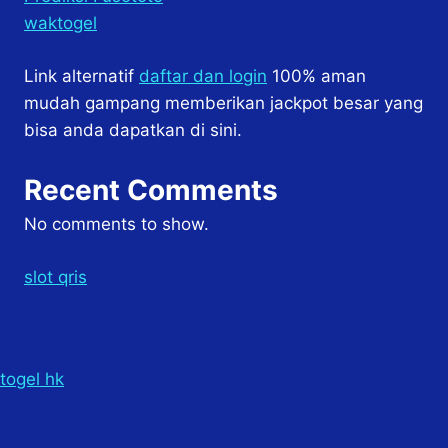
waktogel
Link alternatif
daftar dan login
100% aman
mudah gampang memberikan jackpot besar yang
bisa anda dapatkan di sini.
Recent Comments
No comments to show.
slot qris
togel hk