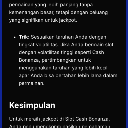
permainan yang lebih panjang tanpa
kemenangan besar, tetapi dengan peluang
yang signifikan untuk jackpot.
Trik:
Sesuaikan taruhan Anda dengan
tingkat volatilitas. Jika Anda bermain slot
dengan volatilitas tinggi seperti Cash
Bonanza, pertimbangkan untuk
menggunakan taruhan yang lebih kecil
agar Anda bisa bertahan lebih lama dalam
permainan.
Kesimpulan
Untuk meraih jackpot di Slot Cash Bonanza,
Anda perlu mengkombinasikan pemahaman