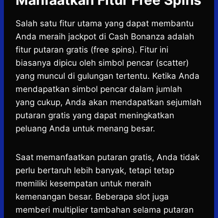
Salah satu fitur utama yang dapat membantu
Anda meraih jackpot di Cash Bonanza adalah
fitur putaran gratis (free spins). Fitur ini
biasanya dipicu oleh simbol pencar (scatter)
yang muncul di gulungan tertentu. Ketika Anda
mendapatkan simbol pencar dalam jumlah
yang cukup, Anda akan mendapatkan sejumlah
putaran gratis yang dapat meningkatkan
peluang Anda untuk menang besar.
Saat memanfaatkan putaran gratis, Anda tidak
perlu bertaruh lebih banyak, tetapi tetap
memiliki kesempatan untuk meraih
kemenangan besar. Beberapa slot juga
memberi multiplier tambahan selama putaran