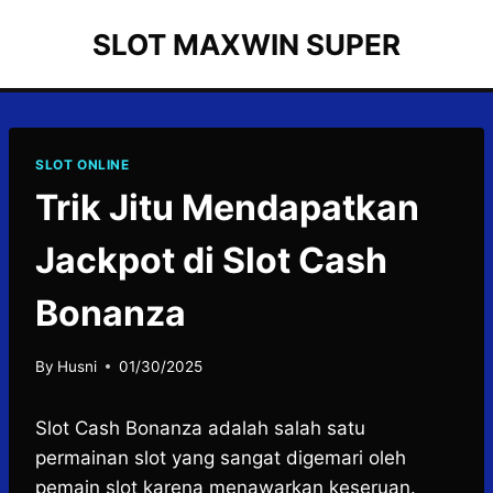
Skip
SLOT MAXWIN SUPER
to
content
SLOT ONLINE
Trik Jitu Mendapatkan
Jackpot di Slot Cash
Bonanza
By
Husni
01/30/2025
Slot Cash Bonanza adalah salah satu
permainan slot yang sangat digemari oleh
pemain slot karena menawarkan keseruan.