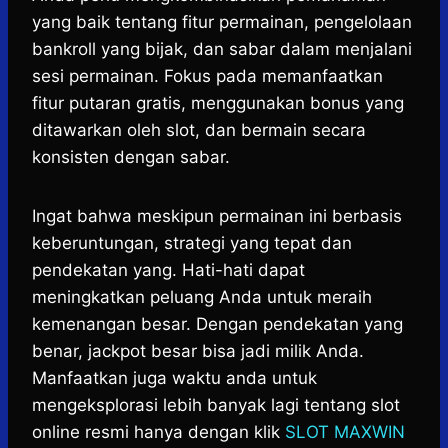
yang baik tentang fitur permainan, pengelolaan
bankroll yang bijak, dan sabar dalam menjalani
sesi permainan. Fokus pada memanfaatkan
fitur putaran gratis, menggunakan bonus yang
ditawarkan oleh slot, dan bermain secara
konsisten dengan sabar.
Ingat bahwa meskipun permainan ini berbasis
keberuntungan, strategi yang tepat dan
pendekatan yang. Hati-hati dapat
meningkatkan peluang Anda untuk meraih
kemenangan besar. Dengan pendekatan yang
benar, jackpot besar bisa jadi milik Anda.
Manfaatkan juga waktu anda untuk
mengeksplorasi lebih banyak lagi tentang slot
online resmi hanya dengan klik
SLOT MAXWIN