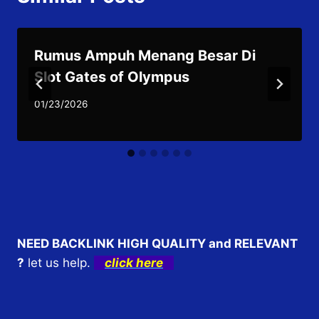
Rumus Ampuh Menang Besar Di
Slot Gates of Olympus
01/23/2026
NEED BACKLINK HIGH QUALITY and RELEVANT
?
let us help.
click here