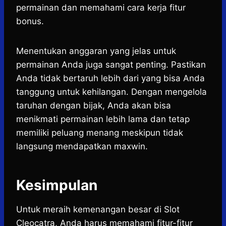
permainan dan memahami cara kerja fitur
bonus.
Menentukan anggaran yang jelas untuk
permainan Anda juga sangat penting. Pastikan
Anda tidak bertaruh lebih dari yang bisa Anda
tanggung untuk kehilangan. Dengan mengelola
taruhan dengan bijak, Anda akan bisa
menikmati permainan lebih lama dan tetap
memiliki peluang menang meskipun tidak
langsung mendapatkan maxwin.
Kesimpulan
Untuk meraih kemenangan besar di Slot
Cleocatra, Anda harus memahami fitur-fitur