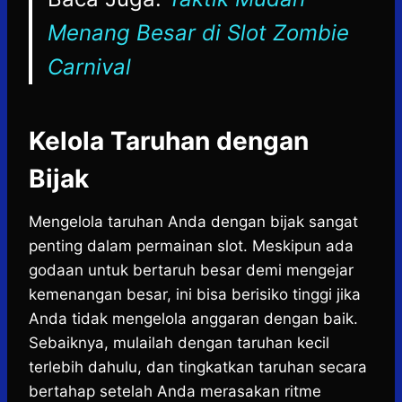
Menang Besar di Slot Zombie
Carnival
Kelola Taruhan dengan
Bijak
Mengelola taruhan Anda dengan bijak sangat
penting dalam permainan slot. Meskipun ada
godaan untuk bertaruh besar demi mengejar
kemenangan besar, ini bisa berisiko tinggi jika
Anda tidak mengelola anggaran dengan baik.
Sebaiknya, mulailah dengan taruhan kecil
terlebih dahulu, dan tingkatkan taruhan secara
bertahap setelah Anda merasakan ritme