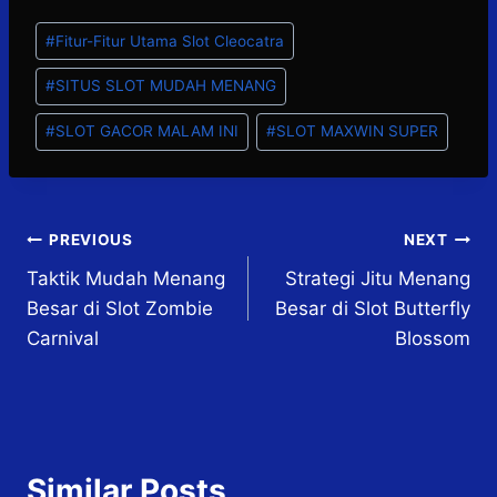
Post
#
Fitur-Fitur Utama Slot Cleocatra
Tags:
#
SITUS SLOT MUDAH MENANG
#
SLOT GACOR MALAM INI
#
SLOT MAXWIN SUPER
Post
PREVIOUS
NEXT
Taktik Mudah Menang
Strategi Jitu Menang
navigation
Besar di Slot Zombie
Besar di Slot Butterfly
Carnival
Blossom
Similar Posts