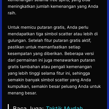
meningkatkan jumlah kemenangan yang Anda
raih.
Untuk memicu putaran gratis, Anda perlu
mendapatkan tiga simbol scatter atau lebih di
gulungan. Setelah fitur putaran gratis aktif,
pastikan untuk memanfaatkan setiap
kesempatan yang diberikan. Beberapa versi
dari permainan ini juga menawarkan putaran
gratis tambahan atau pengali kemenangan
yang lebih tinggi selama fitur ini, sehingga
semakin banyak simbol scatter yang Anda
kumpulkan, semakin besar peluang Anda untuk
menang besar.
Baca Juga:
Taktik Mudah