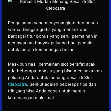
Pengalaman yang menyenangkan dan penuh
warna. Dengan grafis yang menarik dan
berbagai fitur bonus yang seru, permainan ini
menawarkan banyak peluang bagi pemain
untuk meraih kemenangan besar.
Meskipun hasil permainan slot bersifat acak,
ada beberapa rahasia yang bisa meningkatkan
peluang Anda untuk menang besar di Slot
Cleocatra
. Berikut adalah beberapa tips dan
trik yang bisa Anda coba untuk meraih
kemenangan maksimal.