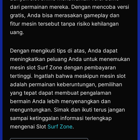
dari permainan mereka. Dengan mencoba versi
gratis, Anda bisa merasakan gameplay dan
fitur mesin tersebut tanpa risiko kehilangan
uang.
Dengan mengikuti tips di atas, Anda dapat
meningkatkan peluang Anda untuk menemukan
mesin slot Surf Zone dengan pembayaran
tertinggi. Ingatlah bahwa meskipun mesin slot
adalah permainan keberuntungan, pemilihan
yang tepat dapat membuat pengalaman
bermain Anda lebih menyenangkan dan
menguntungkan. Simak dan ikuti terus jangan
sampai ketinggalan informasi terlengkap
mengenai Slot
Surf Zone
.
Post