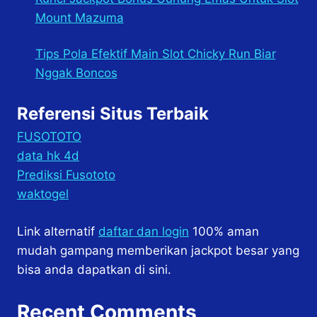
Mount Mazuma
Tips Pola Efektif Main Slot Chicky Run Biar
Nggak Boncos
Referensi Situs Terbaik
FUSOTOTO
data hk 4d
Prediksi Fusototo
waktogel
Link alternatif
daftar dan login
100% aman
mudah gampang memberikan jackpot besar yang
bisa anda dapatkan di sini.
Recent Comments