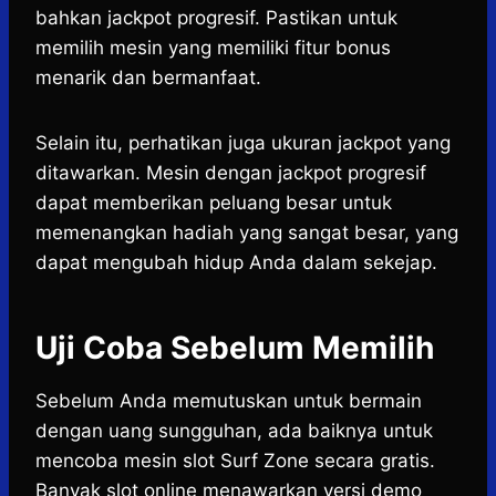
bahkan jackpot progresif. Pastikan untuk
memilih mesin yang memiliki fitur bonus
menarik dan bermanfaat.
Selain itu, perhatikan juga ukuran jackpot yang
ditawarkan. Mesin dengan jackpot progresif
dapat memberikan peluang besar untuk
memenangkan hadiah yang sangat besar, yang
dapat mengubah hidup Anda dalam sekejap.
Uji Coba Sebelum Memilih
Sebelum Anda memutuskan untuk bermain
dengan uang sungguhan, ada baiknya untuk
mencoba mesin slot Surf Zone secara gratis.
Banyak slot online menawarkan versi demo