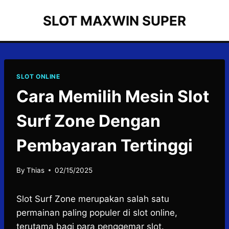
Skip
SLOT MAXWIN SUPER
to
content
SLOT ONLINE
Cara Memilih Mesin Slot
Surf Zone Dengan
Pembayaran Tertinggi
By
Thias
02/15/2025
Slot Surf Zone merupakan salah satu
permainan paling populer di slot online,
terutama bagi para penggemar slot.