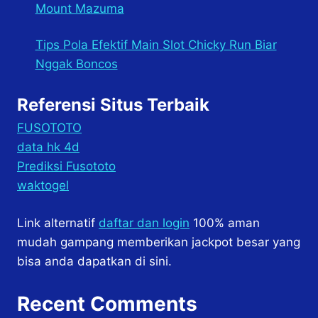
Mount Mazuma
Tips Pola Efektif Main Slot Chicky Run Biar
Nggak Boncos
Referensi Situs Terbaik
FUSOTOTO
data hk 4d
Prediksi Fusototo
waktogel
Link alternatif
daftar dan login
100% aman
mudah gampang memberikan jackpot besar yang
bisa anda dapatkan di sini.
Recent Comments