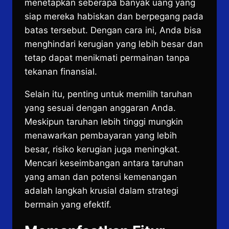
menetapkan seberapa banyak uang yang
siap mereka habiskan dan berpegang pada
batas tersebut. Dengan cara ini, Anda bisa
menghindari kerugian yang lebih besar dan
tetap dapat menikmati permainan tanpa
tekanan finansial.
Selain itu, penting untuk memilih taruhan
yang sesuai dengan anggaran Anda.
Meskipun taruhan lebih tinggi mungkin
menawarkan pembayaran yang lebih
besar, risiko kerugian juga meningkat.
Mencari keseimbangan antara taruhan
yang aman dan potensi kemenangan
adalah langkah krusial dalam strategi
bermain yang efektif.