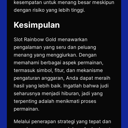
kesempatan untuk menang besar meskipun
dengan risiko yang lebih tinggi.
Kesimpulan
Slot Rainbow Gold menawarkan
pengalaman yang seru dan peluang
menang yang menggiurkan. Dengan
memahami berbagai aspek permainan,
termasuk simbol, fitur, dan mekanisme
pengaturan anggaran, Anda dapat meraih
hasil yang lebih baik. Ingatlah bahwa judi
seharusnya menjadi hiburan, jadi yang
terpenting adalah menikmati proses
permainan.
​Melalui penerapan strategi yang tepat dan