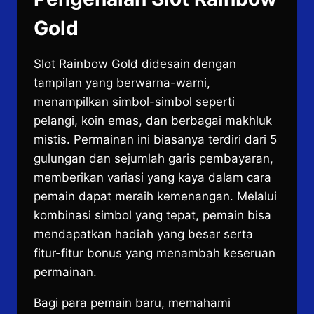
Gold
Slot Rainbow Gold didesain dengan
tampilan yang berwarna-warni,
menampilkan simbol-simbol seperti
pelangi, koin emas, dan berbagai makhluk
mistis. Permainan ini biasanya terdiri dari 5
gulungan dan sejumlah garis pembayaran,
memberikan variasi yang kaya dalam cara
pemain dapat meraih kemenangan. Melalui
kombinasi simbol yang tepat, pemain bisa
mendapatkan hadiah yang besar serta
fitur-fitur bonus yang menambah keseruan
permainan.
Bagi para pemain baru, memahami